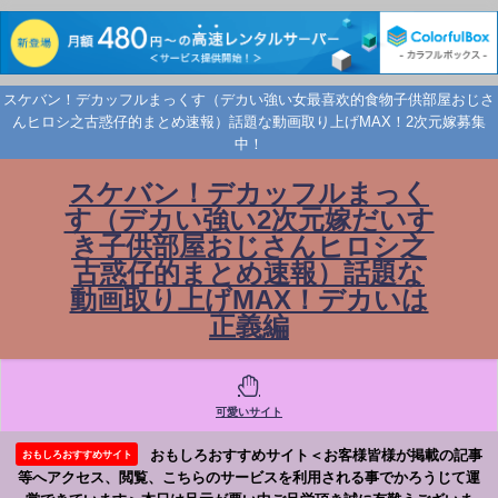
スケバン！デカッフルまっくす（デカい強い女最喜欢的食物子供部屋おじさ
んヒロシ之古惑仔的まとめ速報）話題な動画取り上げMAX！2次元嫁募集
中！
スケバン！デカッフルまっく
す（デカい強い2次元嫁だいす
き子供部屋おじさんヒロシ之
古惑仔的まとめ速報）話題な
動画取り上げMAX！デカいは
正義編
可愛いサイト
おもしろおすすめサイト＜お客様皆様が掲載の記事
おもしろおすすめサイト
等へアクセス、閲覧、こちらのサービスを利用される事でかろうじて運