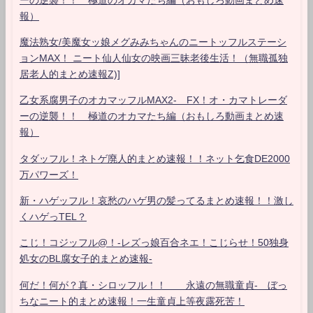
報）
魔法熟女/美魔女ッ娘メグみみちゃんのニートッフルステーシ
ョンMAX！ ニート仙人仙女の映画三昧老後生活！（無職孤独
居老人的まとめ速報Z)]
乙女系腐男子のオカマッフルMAX2- FX！オ・カマトレーダ
ーの逆襲！！ 極道のオカマたち編（おもしろ動画まとめ速
報）
タダッフル！ネトゲ廃人的まとめ速報！！ネット乞食DE2000
万パワーズ！
新・ハゲッフル！哀愁のハゲ男の髪ってるまとめ速報！！激し
くハゲっTEL？
こじ！コジッフル@！-レズっ娘百合ネエ！こじらせ！50独身
処女のBL腐女子的まとめ速報-
何だ！何が？真・シロッフル！！ 永遠の無職童貞- ぼっ
ちなニート的まとめ速報！一生童貞上等夜露死苦！