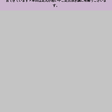
営できています＞本日は足元が悪い中ご足労頂き誠に有難うございま
す。