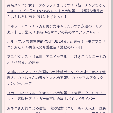
男装スケバン女子！スケッフルまっくす！（新・ナンノひゃく
しきっ!！ビー玉のおいぬさん的まとめ速報） 話題な事件か
らおもしろ動画まで取り上げまっくす
ロボットアニメ！メカと美少女キャラだいすき永遠の非リア
充・非モテ星人 ！あらゆるマニアの為のマニアックサイト
ハルッフル-専業主夫的YOUTUBERまとめ速報！キモデブロリ
コンおたく！初老人の介護生活！激動の1750日
アニゲタレスト（元祖！アニメッフル） ひきこもりニートの
オナベ的まとめ速報
火浦のシネマッフル映画NEWS情報ポータブルの杜！オネエ管
理人オカマちゃんの鬼女的まとめ速報!オカマッフルアタック
ナンバーハーフ
ユカ・ヨネッフル！初老的まとめ速報！！大帝イタチにラリア
ット！害獣神アリ・ガー被害に必殺！パイルドライバー
おネコさん的まとめ速報 僕の彼女はエリーちゃん人形！豆腐