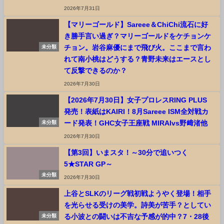
2026年7月31日
【マリーゴールド】Sareee＆ChiChi流石に好
き勝手言い過ぎ？マリーゴールドをケチョンケ
チョン。岩谷麻優にまで飛び火。ここまで言わ
未分類
れて南小桃はどうする？青野未来はエースとし
て反撃できるのか？
2026年7月30日
【2026年7月30日】女子プロレスRING PLUS
発売！表紙はKAIRI！8月Sareee ISM全対戦カ
ード発表！GHC女子王座戦 MIRAIvs野﨑渚他
未分類
2026年7月30日
【第3回】いまスタ！～30分で追いつく
5★STAR GP～
未分類
2026年7月30日
上谷とSLKのリーグ戦初戦ようやく登場！相手
を光らせる受けの美学。詩美が苦手？としてい
る小波との闘いは不吉な予感が的中？7・28後
未分類