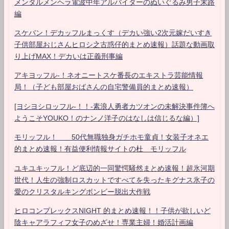
メンタルメンヘラ電波中年アルバイターのぬいぐるみ男子末路
編
スケバン！デカッフルまっくす（デカい強い2次元嫁だいすき
子供部屋おじさんヒロシ之古惑仔的まとめ速報）話題な動画取
り上げMAX！デカいは正義刑事編
アキヨッフル-！ネオニートスケ番長のエキストラ芸能情報
局！（子ども部屋おばさんの自宅警備員的まとめ速報）
[ヨシヨシロッフル-！！-素浪人勇者カツオンの未解決事件簿へ
ようこそYOUKO！のナンノ洋子のはなしは信じるな編）]
モリッフル！ 50代無職独身ガチホモ童貞！女装子オネエ
的まとめ速報！有益便利情報サイトの杜 モリッフル
ユキユキッフル！ど底辺的一同驚愕騒然まとめ速報！超氷河期
世代！人生の強制ロスカットですべてを失ったキグナス氷子の
愛のクリスタルキングボンビー脱出大作戦
ヒロコンプレックスNIGHT 的まとめ速報！！子供が欲しいど
陰キャアラフィフ女子のめざせ！専業主婦！婚活計画編