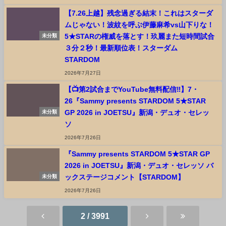
【7.26上越】残念過ぎる結末！これはスターダ
ムじゃない！波紋を呼ぶ伊藤麻希vs山下りな！
5★STARの権威を落とす！玖麗また短時間試合
未分類
３分２秒！最新順位表！スターダム
STARDOM
2026年7月27日
【📺第2試合までYouTube無料配信‼️】7・
26『Sammy presents STARDOM 5★STAR
GP 2026 in JOETSU』新潟・デュオ・セレッ
未分類
ソ
2026年7月26日
『Sammy presents STARDOM 5★STAR GP
2026 in JOETSU』新潟・デュオ・セレッソ バ
ックステージコメント【STARDOM】
未分類
2026年7月26日
2 / 3991