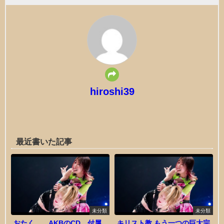
hiroshi39
最近書いた記事
未分類
未分類
おたく、、AKBのCD。付属
キリスト教 もう一つの巨大宗