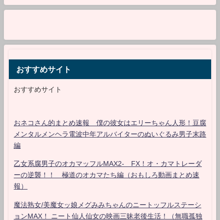
おすすめサイト
おすすめサイト
おネコさん的まとめ速報 僕の彼女はエリーちゃん人形！豆腐
メンタルメンヘラ電波中年アルバイターのぬいぐるみ男子末路
編
乙女系腐男子のオカマッフルMAX2- FX！オ・カマトレーダ
ーの逆襲！！ 極道のオカマたち編（おもしろ動画まとめ速
報）
魔法熟女/美魔女ッ娘メグみみちゃんのニートッフルステーシ
ョンMAX！ ニート仙人仙女の映画三昧老後生活！（無職孤独