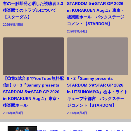
客の一触即発と晒した視聴者 8.3
STARDOM 5★STAR GP 2026
後楽園でのトラブルについて
in KORAKUEN Aug.1』東京・
【スターダム】
後楽園ホール バックステージ
コメント【STARDOM】
2026年8月5日
2026年8月4日
【📺第2試合までYouTube無料配
8・2『Sammy presents
信‼️】8・3『Sammy presents
STARDOM 5★STAR GP 2026
STARDOM 5★STAR GP 2026
in UTSUNOMIYA』栃木・ライト
in KORAKUEN Aug.1』東京・
キューブ宇都宮 バックステー
後楽園ホール
ジコメント【STARDOM】
2026年8月4日
2026年8月3日