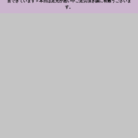
営できています＞本日は足元が悪い中ご足労頂き誠に有難うございま
す。