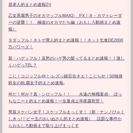
居老人的まとめ速報Z)]
乙女系腐男子のオカマッフルMAX2- FX！オ・カマトレーダ
ーの逆襲！！ 極道のオカマたち編（おもしろ動画まとめ速
報）
タダッフル！ネトゲ廃人的まとめ速報！！ネット乞食DE2000
万パワーズ！
新・ハゲッフル！哀愁のハゲ男の髪ってるまとめ速報！！激し
くハゲっTEL？
こじ！コジッフル@！-レズっ娘百合ネエ！こじらせ！50独身
処女のBL腐女子的まとめ速報-
何だ！何が？真・シロッフル！！ 永遠の無職童貞- ぼっ
ちなニート的まとめ速報！一生童貞上等夜露死苦！
男装スケバン女子！スケッフルまっくす！（新・ナンノひゃく
しきっ!！ビー玉のおいぬさん的まとめ速報） 話題な事件か
らおもしろ動画まで取り上げまっくす