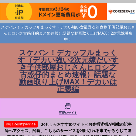
スケバン！デカッフルまっくす（デカい強い女最喜欢的食物子供部屋おじさ
んヒロシ之古惑仔的まとめ速報）話題な動画取り上げMAX！2次元嫁募集
中！
スケバン！デカッフルまっく
す（デカい強い2次元嫁だいす
き子供部屋おじさんヒロシ之
古惑仔的まとめ速報）話題な
動画取り上げMAX！デカいは
正義編
可愛いサイト
おもしろおすすめサイト＜お客様皆様が掲載の記事
おもしろおすすめサイト
等へアクセス、閲覧、こちらのサービスを利用される事でかろうじて運