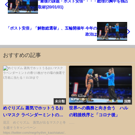
“最後の課題・ポスト安倍”・・・総理の胸中を独占
取材(20/01/01)
「ポスト安倍」「解散総選挙」、五輪開催年 今年の
政治は
おすすめの記事
未分類
国際
めぐりズム 蒸気でホットうるお
世界への義務と向き合う ハル
いマスク ラベンダーミントの香
の戦後秩序と「コロナ後」
り1枚がその場の抽選で1万名に
花王 めぐりズム 蒸気が出るマスクと冬
......
を越そうキャンペーン
当たる！11/20まで
https://twitter.com/megrhythm_kao/status/...