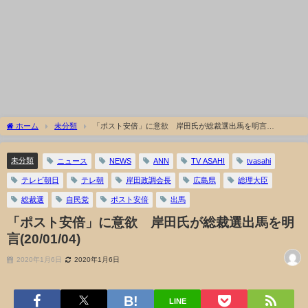
ホーム
未分類
「ポスト安倍」に意欲 岸田氏が総裁選出馬を明言
(20/01/04)
未分類
ニュース
NEWS
ANN
TV ASAHI
tvasahi
テレビ朝日
テレ朝
岸田政調会長
広島県
総理大臣
総裁選
自民党
ポスト安倍
出馬
「ポスト安倍」に意欲 岸田氏が総裁選出馬を明
言(20/01/04)
2020年1月6日
2020年1月6日
LINE