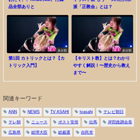
品全部ありと
派「正教会」とは？
未分類
未分類
第1回 カトリックとは？【カ
【キリスト教】とは？わかり
トリック入門】
やすく解説！〜歴史から教え
まで〜
関連キーワード
ANN
NEWS
TV ASAHI
tvasahi
テレビ朝日
テレ朝
ニュース
ポスト安倍
出馬
岸田政調会長
広島県
総理大臣
総裁選
自民党