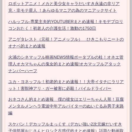
ロボットアニメ！メカと美少女キャラだいすき永遠の非リア
充・非モテ星人 ！あらゆるマニアの為のマニアックサイト
ハルッフル-専業主夫的YOUTUBERまとめ速報！キモデブロリ
コンおたく！初老人の介護生活！激動の1750日
アニゲタレスト（元祖！アニメッフル） ひきこもりニートの
オナベ的まとめ速報
火浦のシネマッフル映画NEWS情報ポータブルの杜！オネエ管
理人オカマちゃんの鬼女的まとめ速報!オカマッフルアタック
ナンバーハーフ
ユカ・ヨネッフル！初老的まとめ速報！！大帝イタチにラリア
ット！害獣神アリ・ガー被害に必殺！パイルドライバー
おネコさん的まとめ速報 僕の彼女はエリーちゃん人形！豆腐
メンタルメンヘラ電波中年アルバイターのぬいぐるみ男子末路
編
スケバン！デカッフルまっくす（デカい強い2次元嫁だいすき
子供部屋おじさんヒロシ之古惑仔的まとめ速報）話題な動画取