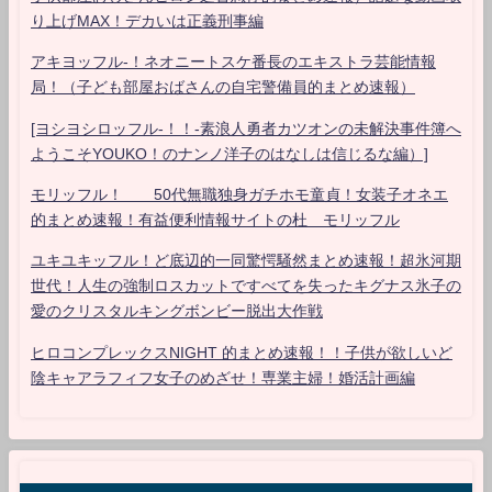
り上げMAX！デカいは正義刑事編
アキヨッフル-！ネオニートスケ番長のエキストラ芸能情報
局！（子ども部屋おばさんの自宅警備員的まとめ速報）
[ヨシヨシロッフル-！！-素浪人勇者カツオンの未解決事件簿へ
ようこそYOUKO！のナンノ洋子のはなしは信じるな編）]
モリッフル！ 50代無職独身ガチホモ童貞！女装子オネエ
的まとめ速報！有益便利情報サイトの杜 モリッフル
ユキユキッフル！ど底辺的一同驚愕騒然まとめ速報！超氷河期
世代！人生の強制ロスカットですべてを失ったキグナス氷子の
愛のクリスタルキングボンビー脱出大作戦
ヒロコンプレックスNIGHT 的まとめ速報！！子供が欲しいど
陰キャアラフィフ女子のめざせ！専業主婦！婚活計画編