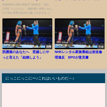
YouTube ver.
を密度マップ化できるAIを開発
NANIWA'n WAY DEBUT SINGLE 「初心
......
LOVE（うぶらぶ）」収録 輝く未来へみん
なで歩む決意を込めた1曲 これまでも こ...
国際
社会
防護服のあなたへ 窓越しにや
NHKレンタル家族番組は放送倫
っと言えた「結婚しよう」
理違反 BPOが意見書
......
......
にっこにっこにー♪これはいいものだ～♪