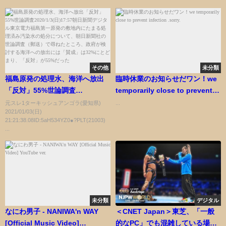
その他
未分類
福島原発の処理水、海洋へ放出
臨時休業のお知らせだワン！we
「反対」55%世論調査
temporarily close to prevent
2020/1/3(日)17:57朝日新聞デジ
infection .sorry.
元スレ1ターキッシュアンゴラ(愛知県)
...
2021/01/03(日)
タル東京電力福島第一原発の敷
21:21:38.08ID:5aH534YZ0●?PLT(21003)
地内にたまる処理済み汚染水の
...
処分について、朝日新聞社の世
論調査（郵送）で尋ねたとこ
ろ、政府が検討する海洋への放
出には「賛成」は32%にとどま
り、「反対」が55%だった
未分類
デジタル
なにわ男子 - NANIWA'n WAY
＜CNET Japan＞東芝、「一般
[Official Music Video]
的なPC」でも混雑している場所