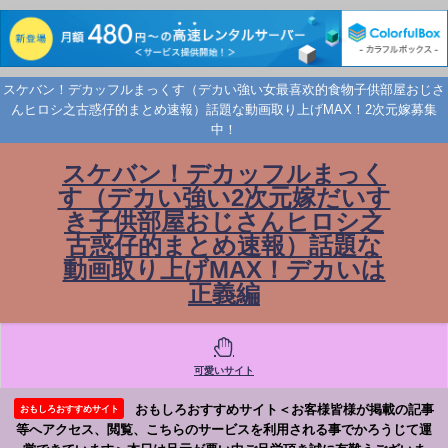
スケバン！デカッフルまっくす（デカい強い女最喜欢的食物子供部屋おじさ
んヒロシ之古惑仔的まとめ速報）話題な動画取り上げMAX！2次元嫁募集
中！
スケバン！デカッフルまっく
す（デカい強い2次元嫁だいす
き子供部屋おじさんヒロシ之
古惑仔的まとめ速報）話題な
動画取り上げMAX！デカいは
正義編
可愛いサイト
おもしろおすすめサイト＜お客様皆様が掲載の記事
おもしろおすすめサイト
等へアクセス、閲覧、こちらのサービスを利用される事でかろうじて運