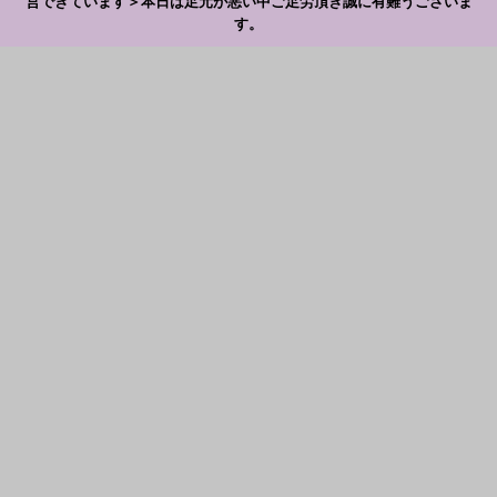
営できています＞本日は足元が悪い中ご足労頂き誠に有難うございま
す。