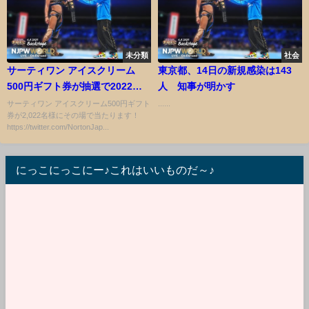
未分類
社会
サーティワン アイスクリーム
東京都、14日の新規感染は143
500円ギフト券が抽選で2022名
人 知事が明かす
に当たる！8/28まで
サーティワン アイスクリーム500円ギフト
......
券が2,022名様にその場で当たります！
https://twitter.com/NortonJap...
にっこにっこにー♪これはいいものだ～♪