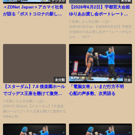
デジタル
未分類
＜ZDNet Japan＞アカマイ社長
【2026年6月2日】宇都宮大会姫
が語る「ポストコロナの新しい
ゆりあお渡し会ポートレートが
働き方」
なかなか…。OZアカデミー公式
......
1:名無しさん＠お腹いっぱい
2026.06.02(Tue) 【2026年6月2日】宇都宮
がちびっこ愚連隊10連勝阻止に
大会姫ゆりあお渡し会ポートレートがなか
向けて動き出す。ディアナ新体
なか…。OZア...
制発足他
未分類
社会
【スターダム】7.8 後楽園ホール
「電脳女将」いまだ行方不明
でゴッデス王座を懸けて激突す
心配の声多数、次男語る
る02lineと杯 High Mateの両タ
1:名無しさん＠お腹いっぱい
......
2026.07.05(Sun) 【スターダム】7.8 後楽
ッグが、飲み会を敢行🍺
園ホールでゴッデス王座を懸けて激突する
【STARDOM】
02lineと杯...