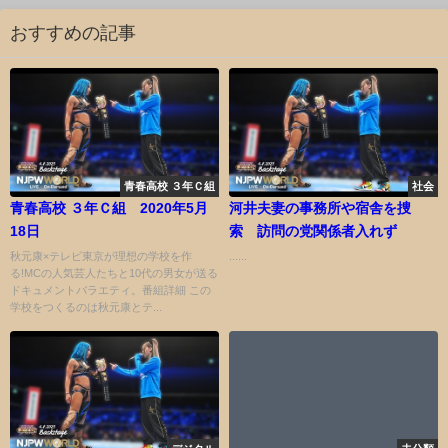
おすすめの記事
青春高校 ３年Ｃ組
社会
青春高校 ３年Ｃ組 2020年5月
河井夫妻の事務所や宿舎を捜
18日
索 訪問の党関係者入れず
秋元康×テレビ東京が理想の学校を作
......
る!MCの人気芸人たちと10代の男女が送る
ドキュメントバラエティ。番組詳細 この
学校をつくるのは秋元康とテ...