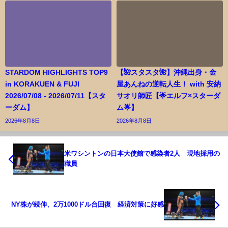
STARDOM HIGHLIGHTS TOP9
【🌺スタスタ🌺】沖縄出身・金
in KORAKUEN & FUJI
屋あんねの逆転人生！ with 安納
2026/07/08 - 2026/07/11【スタ
サオリ師匠【🌟エルフ×スターダ
ーダム】
ム🌟】
2026年8月8日
2026年8月8日
米ワシントンの日本大使館で感染者2人 現地採用の
職員
NY株が続伸、2万1000ドル台回復 経済対策に好感