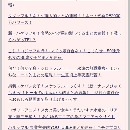
報）
タダッフル！ネトゲ廃人的まとめ速報！！ネット乞食DE2000
万パワーズ！
新・ハゲッフル！哀愁のハゲ男の髪ってるまとめ速報！！激し
くハゲっTEL？
こじ！コジッフル@！-レズっ娘百合ネエ！こじらせ！50独身
処女のBL腐女子的まとめ速報-
何だ！何が？真・シロッフル！！ 永遠の無職童貞- ぼっ
ちなニート的まとめ速報！一生童貞上等夜露死苦！
男装スケバン女子！スケッフルまっくす！（新・ナンノひゃく
しきっ!！ビー玉のおいぬさん的まとめ速報） 話題な事件か
らおもしろ動画まで取り上げまっくす
ロボットアニメ！メカと美少女キャラだいすき永遠の非リア
充・非モテ星人 ！あらゆるマニアの為のマニアックサイト
ハルッフル-専業主夫的YOUTUBERまとめ速報！キモデブロリ