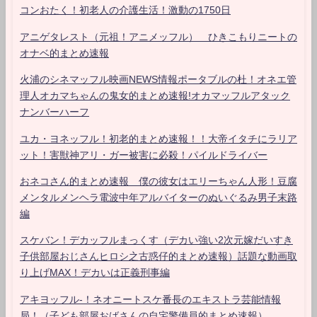
コンおたく！初老人の介護生活！激動の1750日
アニゲタレスト（元祖！アニメッフル） ひきこもりニートの
オナベ的まとめ速報
火浦のシネマッフル映画NEWS情報ポータブルの杜！オネエ管
理人オカマちゃんの鬼女的まとめ速報!オカマッフルアタック
ナンバーハーフ
ユカ・ヨネッフル！初老的まとめ速報！！大帝イタチにラリア
ット！害獣神アリ・ガー被害に必殺！パイルドライバー
おネコさん的まとめ速報 僕の彼女はエリーちゃん人形！豆腐
メンタルメンヘラ電波中年アルバイターのぬいぐるみ男子末路
編
スケバン！デカッフルまっくす（デカい強い2次元嫁だいすき
子供部屋おじさんヒロシ之古惑仔的まとめ速報）話題な動画取
り上げMAX！デカいは正義刑事編
アキヨッフル-！ネオニートスケ番長のエキストラ芸能情報
局！（子ども部屋おばさんの自宅警備員的まとめ速報）