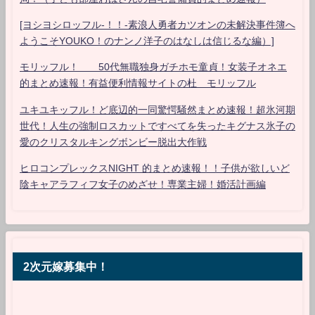
[ヨシヨシロッフル-！！-素浪人勇者カツオンの未解決事件簿へ
ようこそYOUKO！のナンノ洋子のはなしは信じるな編）]
モリッフル！ 50代無職独身ガチホモ童貞！女装子オネエ
的まとめ速報！有益便利情報サイトの杜 モリッフル
ユキユキッフル！ど底辺的一同驚愕騒然まとめ速報！超氷河期
世代！人生の強制ロスカットですべてを失ったキグナス氷子の
愛のクリスタルキングボンビー脱出大作戦
ヒロコンプレックスNIGHT 的まとめ速報！！子供が欲しいど
陰キャアラフィフ女子のめざせ！専業主婦！婚活計画編
2次元嫁募集中！