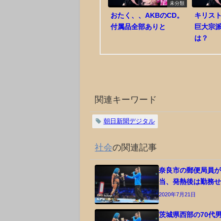
未分類
おたく、、AKBのCD。
キリスト
付属品全部ありと
巨大宗
は？
関連キーワード
朝日新聞デジタル
社会
の関連記事
奈良市の郵便局員
当、発熱後は勤務
2020年7月21日
茨城県西部の70代