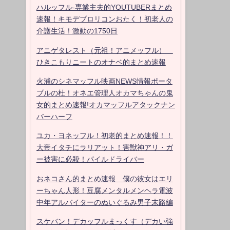
ハルッフル-専業主夫的YOUTUBERまとめ
速報！キモデブロリコンおたく！初老人の
介護生活！激動の1750日
アニゲタレスト（元祖！アニメッフル）
ひきこもりニートのオナベ的まとめ速報
火浦のシネマッフル映画NEWS情報ポータ
ブルの杜！オネエ管理人オカマちゃんの鬼
女的まとめ速報!オカマッフルアタックナン
バーハーフ
ユカ・ヨネッフル！初老的まとめ速報！！
大帝イタチにラリアット！害獣神アリ・ガ
ー被害に必殺！パイルドライバー
おネコさん的まとめ速報 僕の彼女はエリ
ーちゃん人形！豆腐メンタルメンヘラ電波
中年アルバイターのぬいぐるみ男子末路編
スケバン！デカッフルまっくす（デカい強