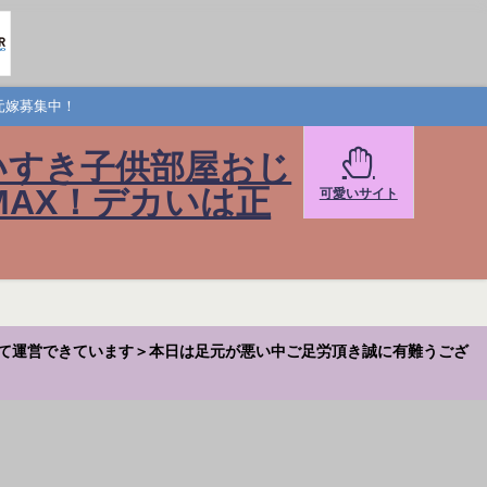
元嫁募集中！
いすき子供部屋おじ
AX！デカいは正
可愛いサイト
て運営できています＞本日は足元が悪い中ご足労頂き誠に有難うござ