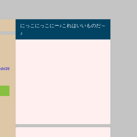
にっこにっこにー♪これはいいものだ～
♪
oshi39