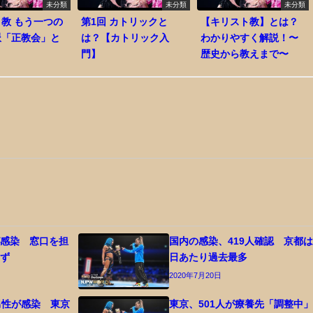
未分類
未分類
未分類
教 もう一つの
第1回 カトリックと
【キリスト教】とは？
派「正教会」と
は？【カトリック入
わかりやすく解説！〜
門】
歴史から教えまで〜
が感染 窓口を担
国内の感染、419人確認 京都は
せず
日あたり過去最多
2020年7月20日
男性が感染 東京
東京、501人が療養先「調整中