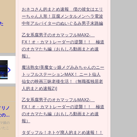
おネコさん的まとめ速報 僕の彼女はエリ
ーちゃん人形！豆腐メンタルメンヘラ電波
中年アルバイターのぬいぐるみ男子末路編
た
乙女系腐男子のオカマッフルMAX2-
FX！オ・カマトレーダーの逆襲！！ 極道
のオカマたち編（おもしろ動画まとめ速
報）
魔法熟女/美魔女ッ娘メグみみちゃんのニー
トッフルステーションMAX！ ニート仙人
仙女の映画三昧老後生活！（無職孤独居老
人的まとめ速報Z)]
乙女系腐男子のオカマッフルMAX2-
FX！オ・カマトレーダーの逆襲！！ 極道
ノリノ
のオカマたち編（おもしろ動画まとめ速
なの反
報）
 ウマ娘の
いたこ
タダッフル！ネトゲ廃人的まとめ速報！！