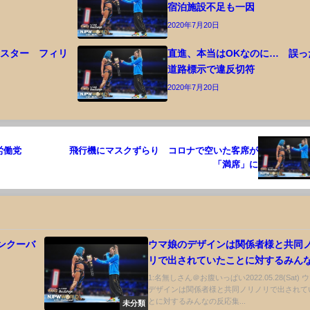
に
宿泊施設不足も一因
2020年7月20日
ラスター フィリ
直進、本当はOKなのに… 誤っ
道路標示で違反切符
2020年7月20日
労働党
飛行機にマスクずらり コロナで空いた客席が
「満席」に
ンクーバ
ウマ娘のデザインは関係者様と共同
リで出されていたことに対するみん
応集【ウマ娘プリティーダービー】
1:名無しさん＠お腹いっぱい2022.05.28(Sat)
デザインは関係者様と共同ノリノリで出されて
とに対するみんなの反応集...
未分類