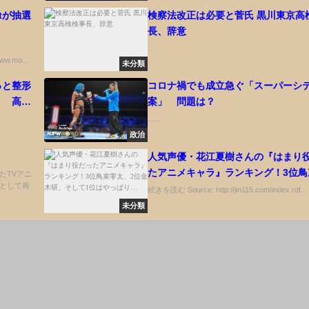
tが抽選
検察法改正は必要と菅氏 黒川東京高
長、辞意
...
www.mo...
未分類
っと整形
コロナ禍でも成立急ぐ「スーパーシ
！ 高須
案」 問題は？
......
政治
人気声優・花江夏樹さんの『はまり
たアニメキャラ』ランキング！3位鳥
たTVアニ
画として再
太、2位金木研、そして1位はやっぱ
続きを読む Source: http://jin115.com/index.rdf...
未分類