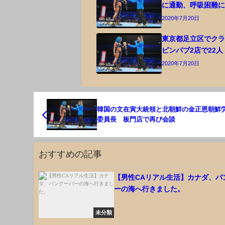
に通勤、呼吸困難
2020年7月20日
東京都足立区でク
ピンパブ2店で22人
2020年7月20日
韓国の文在寅大統領と北朝鮮の金正恩朝鮮
委員長 板門店で再び会談
おすすめの記事
【男性CAリアル生活】カナダ、バ
ーの海へ行きました。
...
未分類