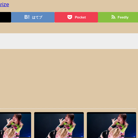
rize
はてブ
Pocket
Feedly