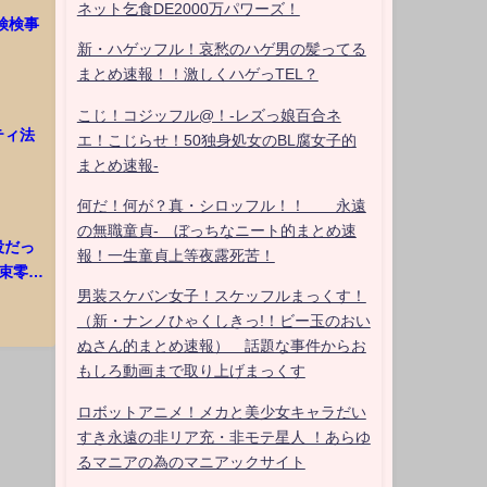
ネット乞食DE2000万パワーズ！
検検事
新・ハゲッフル！哀愁のハゲ男の髪ってる
まとめ速報！！激しくハゲっTEL？
こじ！コジッフル@！-レズっ娘百合ネ
ティ法
エ！こじらせ！50独身処女のBL腐女子的
まとめ速報-
何だ！何が？真・シロッフル！！ 永遠
の無職童貞- ぼっちなニート的まとめ速
役だっ
報！一生童貞上等夜露死苦！
束零
男装スケバン女子！スケッフルまっくす！
り…
（新・ナンノひゃくしきっ!！ビー玉のおい
ぬさん的まとめ速報） 話題な事件からお
もしろ動画まで取り上げまっくす
ロボットアニメ！メカと美少女キャラだい
すき永遠の非リア充・非モテ星人 ！あらゆ
るマニアの為のマニアックサイト