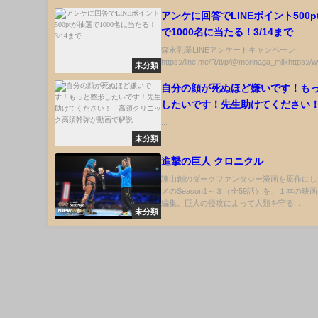
アンケに回答でLINEポイント500p
で1000名に当たる！3/14まで
森永乳業LINEアンケートキャンペーン
https://line.me/R/ti/p/@morinaga_milkhttps://
未分類
自分の顔が死ぬほど嫌いです！も
したいです！先生助けてください
クリニック高須幹弥が動画で解説
...
未分類
進撃の巨人 クロニクル
諫山創のダークファンタジー漫画を原作にし
メのSeason1～３（全59話）を、１本の映
編集。巨人の侵攻によって人類を守る...
未分類