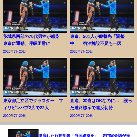
茨城県西部の70代男性が感染
東京、501人が療養先「調整
東京に通勤、呼吸困難に
中」 宿泊施設不足も一因
2020年7月20日
2020年7月20日
東京都足立区でクラスター フ
直進、本当はOKなのに… 誤っ
ィリピンパブ2店で22人
た道路標示で違反切符
2020年7月20日
2020年7月20日
徹底した行動制限「当面維持を」 専門家会議が提