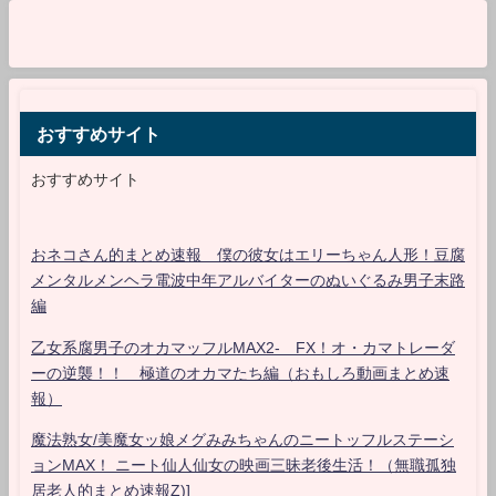
おすすめサイト
おすすめサイト
おネコさん的まとめ速報 僕の彼女はエリーちゃん人形！豆腐
メンタルメンヘラ電波中年アルバイターのぬいぐるみ男子末路
編
乙女系腐男子のオカマッフルMAX2- FX！オ・カマトレーダ
ーの逆襲！！ 極道のオカマたち編（おもしろ動画まとめ速
報）
魔法熟女/美魔女ッ娘メグみみちゃんのニートッフルステーシ
ョンMAX！ ニート仙人仙女の映画三昧老後生活！（無職孤独
居老人的まとめ速報Z)]