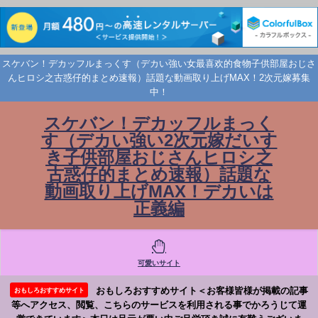
スケバン！デカッフルまっくす（デカい強い女最喜欢的食物子供部屋おじさ
んヒロシ之古惑仔的まとめ速報）話題な動画取り上げMAX！2次元嫁募集
中！
スケバン！デカッフルまっく
す（デカい強い2次元嫁だいす
き子供部屋おじさんヒロシ之
古惑仔的まとめ速報）話題な
動画取り上げMAX！デカいは
正義編
可愛いサイト
おもしろおすすめサイト＜お客様皆様が掲載の記事
おもしろおすすめサイト
等へアクセス、閲覧、こちらのサービスを利用される事でかろうじて運