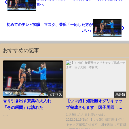
言へ
初めてのテレビ閣議 マスク、菅氏「一応した方が
いい」
おすすめの記事
ビジネス
未分類
香り引き出す茶葉の火入れ
【ウマ娘】短距離オグリキャッ
「その瞬間」は訪れた
プ完成させます 因子周回→本
育成
......
1:名無しさん＠お腹いっぱい
2022.01.15(Sat) 【ウマ娘】短距離オグリ
キャップ完成させます 因子周回→本育成