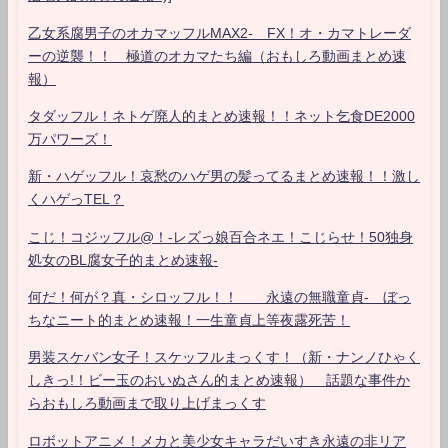
乙女系腐男子のオカマッフルMAX2- FX！オ・カマトレーダ
ーの逆襲！！ 極道のオカマたち編（おもしろ動画まとめ速
報）
タダッフル！ネトゲ廃人的まとめ速報！！ネット乞食DE2000
万パワーズ！
新・ハゲッフル！哀愁のハゲ男の髪ってるまとめ速報！！激し
くハゲっTEL？
こじ！コジッフル@！-レズっ娘百合ネエ！こじらせ！50独身
処女のBL腐女子的まとめ速報-
何だ！何が？真・シロッフル！！ 永遠の無職童貞- ぼっ
ちなニート的まとめ速報！一生童貞上等夜露死苦！
男装スケバン女子！スケッフルまっくす！（新・ナンノひゃく
しきっ!！ビー玉のおいぬさん的まとめ速報） 話題な事件か
らおもしろ動画まで取り上げまっくす
ロボットアニメ！メカと美少女キャラだいすき永遠の非リア