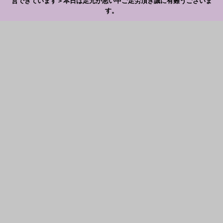
営できています＞本日は足元が悪い中ご足労頂き誠に有難うございま
す。