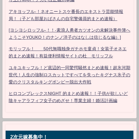
アキヨッフル-！ネオニートスケ番長のエキストラ芸能情報
局！（子ども部屋おばさんの自宅警備員的まとめ速報）
[ヨシヨシロッフル-！！-素浪人勇者カツオンの未解決事件簿へ
ようこそYOUKO！のナンノ洋子のはなしは信じるな編）]
モリッフル！ 50代無職独身ガチホモ童貞！女装子オネエ
的まとめ速報！有益便利情報サイトの杜 モリッフル
ユキユキッフル！ど底辺的一同驚愕騒然まとめ速報！超氷河期
世代！人生の強制ロスカットですべてを失ったキグナス氷子の
愛のクリスタルキングボンビー脱出大作戦
ヒロコンプレックスNIGHT 的まとめ速報！！子供が欲しいど
陰キャアラフィフ女子のめざせ！専業主婦！婚活計画編
2次元嫁募集中！