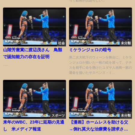
って動画が話題らしい...
社会
未分類
山階芳麿賞に渡辺茂さん 鳥類
ミケランジェロの暗号
で認知能力の存在を証明
第二次大戦下のウィーンを舞台に、ミケラ
ンジェロが描いた一枚の絵を巡って、ナチ
......
スを相手に命を懸けたユダヤ人画商一家の
運命を描いたサスペンス・ミ...
スポーツ
未分類
来年のWBC、23年に延期の見通
【漫画】ホームレスを助ける父
し 米メディア報道
→倒れ莫大な治療費を請求され