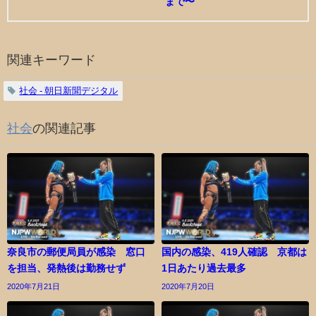
まで〜
関連キーワード
社会 - 朝日新聞デジタル
社会
の関連記事
奈良市の郵便局員が感染 窓口
国内の感染、419人確認 京都は
を担当、発熱後は勤務せず
1日あたり過去最多
2020年7月21日
2020年7月20日