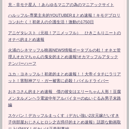
充・非モテ星人 ！あらゆるマニアの為のマニアックサイト
ハルッフル-専業主夫的YOUTUBERまとめ速報！キモデブロリ
コンおたく！初老人の介護生活！激動の1750日
アニゲタレスト（元祖！アニメッフル） ひきこもりニートの
オナベ的まとめ速報
火浦のシネマッフル映画NEWS情報ポータブルの杜！オネエ管
理人オカマちゃんの鬼女的まとめ速報!オカマッフルアタック
ナンバーハーフ
ユカ・ヨネッフル！初老的まとめ速報！！大帝イタチにラリア
ット！害獣神アリ・ガー被害に必殺！パイルドライバー
おネコさん的まとめ速報 僕の彼女はエリーちゃん人形！豆腐
メンタルメンヘラ電波中年アルバイターのぬいぐるみ男子末路
編
スケバン！デカッフルまっくす（デカい強い2次元嫁だいすき
子供部屋おじさんヒロシ之古惑仔的まとめ速報）話題な動画取
り上げMAX！デカいは正義刑事編