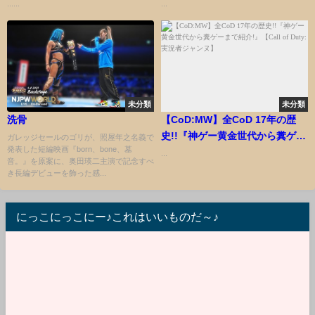
人生終了!?→どうしてこうなっ
......
...
た！？【感動する話】
未分類
未分類
洗骨
【CoD:MW】全CoD 17年の歴
史!!『神ゲー黄金世代から糞ゲー
ガレッジセールのゴリが、照屋年之名義で
発表した短編映画『born、bone、墓
まで紹介!』【Call of Duty:実況
...
音。』を原案に、奥田瑛二主演で記念すべ
者ジャンヌ】
き長編デビューを飾った感...
にっこにっこにー♪これはいいものだ～♪