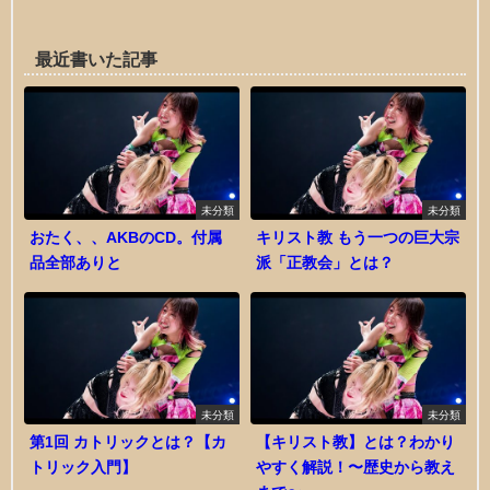
最近書いた記事
未分類
未分類
おたく、、AKBのCD。付属
キリスト教 もう一つの巨大宗
品全部ありと
派「正教会」とは？
未分類
未分類
第1回 カトリックとは？【カ
【キリスト教】とは？わかり
トリック入門】
やすく解説！〜歴史から教え