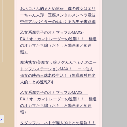
おネコさん的まとめ速報 僕の彼女はエリ
ーちゃん人形！豆腐メンタルメンヘラ電波
中年アルバイターのぬいぐるみ男子末路編
乙女系腐男子のオカマッフルMAX2-
FX！オ・カマトレーダーの逆襲！！ 極道
のオカマたち編（おもしろ動画まとめ速
報）
魔法熟女/美魔女ッ娘メグみみちゃんのニー
トッフルステーションMAX！ ニート仙人
仙女の映画三昧老後生活！（無職孤独居老
人的まとめ速報Z)]
乙女系腐男子のオカマッフルMAX2-
FX！オ・カマトレーダーの逆襲！！ 極道
のオカマたち編（おもしろ動画まとめ速
報）
ン
タダッフル！ネトゲ廃人的まとめ速報！！