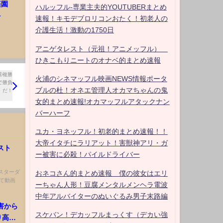
楽園
ハルッフル-専業主夫的YOUTUBERまとめ
ト
速報！キモデブロリコンおたく！初老人の
介護生活！激動の1750日
アニゲタレスト（元祖！アニメッフル）
ひきこもりニートのオナベ的まとめ速報
火浦のシネマッフル映画NEWS情報ポータ
ブルの杜！オネエ管理人オカマちゃんの鬼
女的まとめ速報!オカマッフルアタックナン
バーハーフ
ユカ・ヨネッフル！初老的まとめ速報！！
大帝イタチにラリアット！害獣神アリ・ガ
スト
ー被害に必殺！パイルドライバー
 【スターダ
おネコさん的まとめ速報 僕の彼女はエリ
って動画
ーちゃん人形！豆腐メンタルメンヘラ電波
中年アルバイターのぬいぐるみ男子末路編
被害から
スケバン！デカッフルまっくす（デカい強
高く-