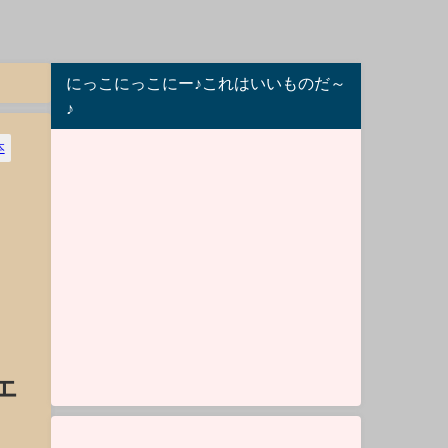
にっこにっこにー♪これはいいものだ～
♪
本
エ