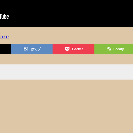
rize
はてブ
Pocket
Feedly