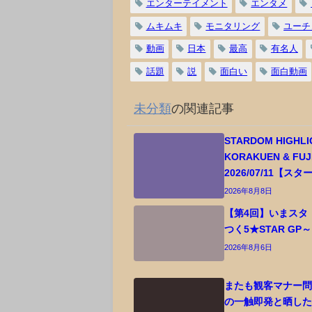
エンターテイメント
エンタメ
ムキムキ
モニタリング
ユーチ
動画
日本
最高
有名人
話題
説
面白い
面白動画
未分類
の関連記事
STARDOM HIGHLI
KORAKUEN & FUJI 
2026/07/11【ス
2026年8月8日
【第4回】いまスタ
つく5★STAR GP～
2026年8月6日
またも観客マナー問
の一触即発と晒した視