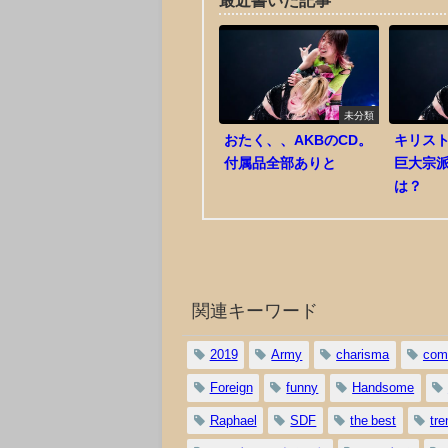
最近書いた記事
未分類
おたく、、AKBのCD。
キリスト
付属品全部ありと
巨大宗
は？
関連キーワード
2019
Army
charisma
com
Foreign
funny
Handsome
Raphael
SDF
the best
tre