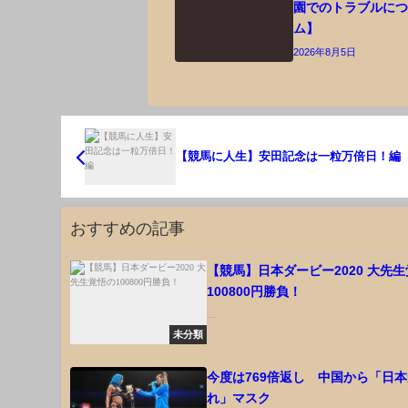
園でのトラブルに
ム】
2026年8月5日
【競馬に人生】安田記念は一粒万倍日！編
おすすめの記事
【競馬】日本ダービー2020 大先
100800円勝負！
...
未分類
今度は769倍返し 中国から「日
れ」マスク