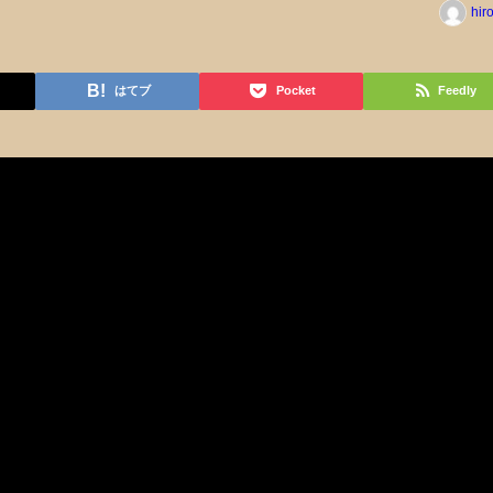
hir
はてブ
Pocket
Feedly