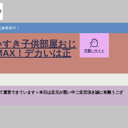
元嫁募集中！
いすき子供部屋おじ
AX！デカいは正
可愛いサイト
て運営できています＞本日は足元が悪い中ご足労頂き誠に有難うござ