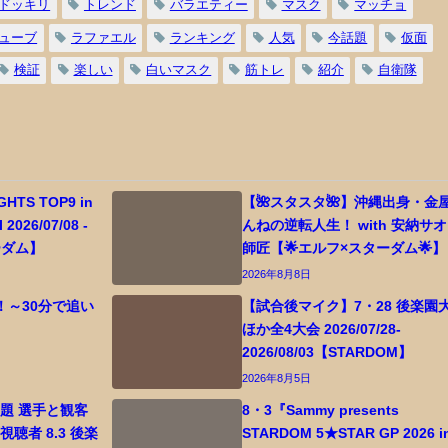
ドッキリ
トレンド
バラエティー
マスク
マッチョ
ューブ
ラファエル
ランキング
人気
今話題
仮面
検証
楽しい
白いマスク
筋トレ
紹介
自衛隊
GHTS TOP9 in
【🌺スタスタ🌺】沖縄出身・金
2026/07/08 -
んねの逆転人生！ with 安納サ
ターダム】
師匠【🌟エルフ×スターダム🌟】
2026年8月8日
！～30分で追い
【試合後マイク】7・28 後楽園
ほか全4大会 2026/07/28-
2026/08/03【STARDOM】
2026年8月5日
題 選手と観客
8・3『Sammy presents
聴者 8.3 後楽
STARDOM 5★STAR GP 2026 i