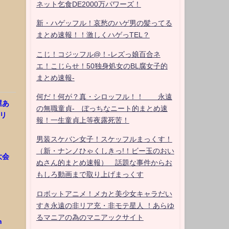
ネット乞食DE2000万パワーズ！
新・ハゲッフル！哀愁のハゲ男の髪ってる
まとめ速報！！激しくハゲっTEL？
こじ！コジッフル@！-レズっ娘百合ネ
エ！こじらせ！50独身処女のBL腐女子的
まとめ速報-
何だ！何が？真・シロッフル！！ 永遠
屋あ
の無職童貞- ぼっちなニート的まとめ速
オリ
報！一生童貞上等夜露死苦！
男装スケバン女子！スケッフルまっくす！
（新・ナンノひゃくしきっ!！ビー玉のおい
大会
ぬさん的まとめ速報） 話題な事件からお
もしろ動画まで取り上げまっくす
ロボットアニメ！メカと美少女キャラだい
すき永遠の非リア充・非モテ星人 ！あらゆ
るマニアの為のマニアックサイト
n