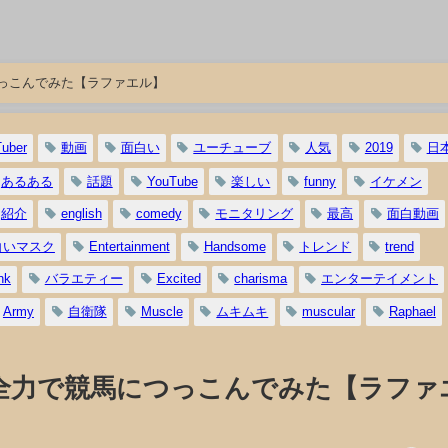
っこんでみた【ラファエル】
uber
動画
面白い
ユーチューブ
人気
2019
日
あるある
話題
YouTube
楽しい
funny
イケメン
紹介
english
comedy
モニタリング
最高
面白動画
白いマスク
Entertainment
Handsome
トレンド
trend
nk
バラエティー
Excited
charisma
エンターテイメント
Army
自衛隊
Muscle
ムキムキ
muscular
Raphael
全力で競馬につっこんでみた【ラファ