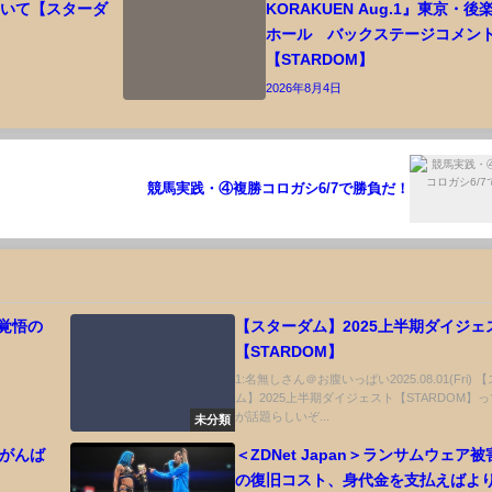
ついて【スターダ
KORAKUEN Aug.1』東京・後
ホール バックステージコメン
【STARDOM】
2026年8月4日
競馬実践・④複勝コロガシ6/7で勝負だ！
生覚悟の
【スターダム】2025上半期ダイジェ
【STARDOM】
1:名無しさん＠お腹いっぱい2025.08.01(Fri)
ム】2025上半期ダイジェスト【STARDOM】
が話題らしいぞ...
未分類
本がんば
＜ZDNet Japan＞ランサムウェア
の復旧コスト、身代金を支払えばより