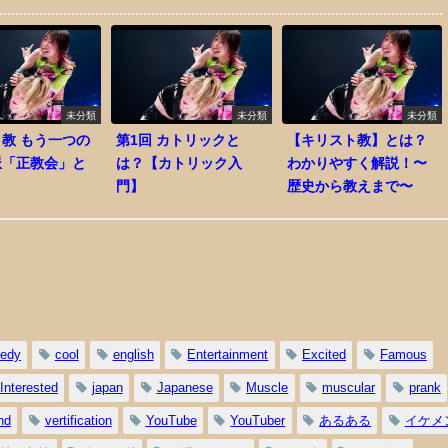
未分類
未分類
未分類
教 もう一つの
第1回 カトリックと
【キリスト教】とは？
派「正教会」と
は？【カトリック入
わかりやすく解説！〜
門】
歴史から教えまで〜
edy
cool
english
Entertainment
Excited
Famous
Interested
japan
Japanese
Muscle
muscular
prank
nd
vertification
YouTube
YouTuber
あるある
イケメ