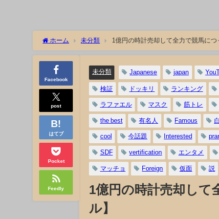
ホーム
未分類
1億円の時計売却して全力で競馬につ
未分類
Japanese
japan
YouT
Facebook
検証
ドッキリ
ランキング
ラファエル
マスク
筋トレ
post
the best
有名人
Famous
はてブ
cool
今話題
Interested
pra
SDF
vertification
エンタメ
Pocket
マッチョ
Foreign
仮面
説
1億円の時計売却して
Feedly
ル】