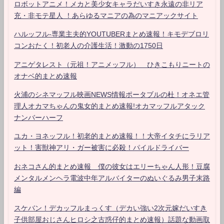
ロボットアニメ！メカと美少女キャラだいすき永遠の非リア
充・非モテ星人 ！あらゆるマニアの為のマニアックサイト
ハルッフル-専業主夫的YOUTUBERまとめ速報！キモデブロリ
コンおたく！初老人の介護生活！激動の1750日
アニゲタレスト（元祖！アニメッフル） ひきこもりニートの
オナベ的まとめ速報
火浦のシネマッフル映画NEWS情報ポータブルの杜！オネエ管
理人オカマちゃんの鬼女的まとめ速報!オカマッフルアタック
ナンバーハーフ
ユカ・ヨネッフル！初老的まとめ速報！！大帝イタチにラリア
ット！害獣神アリ・ガー被害に必殺！パイルドライバー
おネコさん的まとめ速報 僕の彼女はエリーちゃん人形！豆腐
メンタルメンヘラ電波中年アルバイターのぬいぐるみ男子末路
編
スケバン！デカッフルまっくす（デカい強い2次元嫁だいすき
子供部屋おじさんヒロシ之古惑仔的まとめ速報）話題な動画取