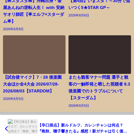
【🌺スタスタ🌺】沖縄出身・金
【第4回】いまスタ！～30分で追
屋あんねの逆転人生！ with 安納
いつく5★STAR GP～
サオリ師匠【🌟エルフ×スターダ
2026年8月6日
ム🌟】
2026年8月8日
【試合後マイク】7・28 後楽園
またも観客マナー問題 選手と観
大会ほか全4大会 2026/07/28-
客の一触即発と晒した視聴者 8.3
2026/08/03【STARDOM】
後楽園でのトラブルについて
【スターダム】
2026年8月5日
2026年8月5日
【辛口採点】新ルドルフ、カレンチャンは何点？
『晩秋、囃子響きたる』感想！新ガチャは引く価値