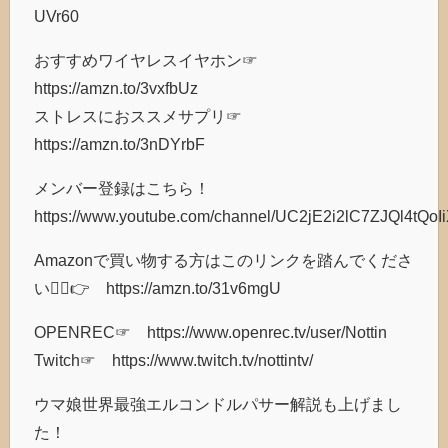
UVr60
おすすめワイヤレスイヤホン☞
https://amzn.to/3vxfbUz
ストレスにおススメサプリ☞
https://amzn.to/3nDYrbF
メンバー登録はこちら！
https://www.youtube.com/channel/UC2jE2i2lC7ZJQl4tQoIi
Amazonで買い物する方はこのリンクを踏んでくださ
い🙇‍♂️👉 https://amzn.to/31v6mgU
OPENREC☞ https://www.openrec.tv/user/Nottin
Twitch☞ https://www.twitch.tv/nottintv/
ウマ娘世界最強エルコンドルパサー解説も上げまし
た！