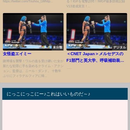
https://twitter.com/Touhou_LWhttp...
る！IGFを電撃訪問！IWGP最多防衛記録
ム【STARDOM】
V13達成宣言！...
未分類
デジタル
女怪盗エイミー
＜CNET Japan＞メルセデスの
F1部門と英大学、呼吸補助装置
賭博場を襲撃！ワルの血を受け継いだ女が
新たな犯罪に手を染めるクライム・アクシ
を100時間で開発
......
ョン。監督は、ニール・ダンド。 十数年
ぶりにフィラデルフィアに帰...
にっこにっこにー♪これはいいものだ～♪