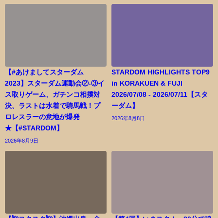
【#あけましてスターダム
STARDOM HIGHLIGHTS TOP9
2023】スターダム運動会②-③イ
in KORAKUEN & FUJI
ス取りゲーム、ガチンコ相撲対
2026/07/08 - 2026/07/11【スタ
決、ラストは水着で騎馬戦！プ
ーダム】
ロレスラーの意地が爆発
2026年8月8日
★【#STARDOM】
2026年8月9日