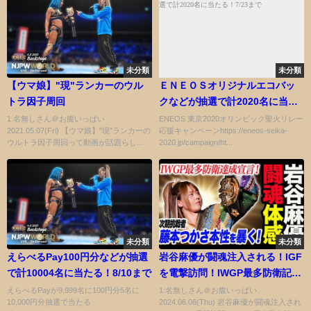
未分類
未分類
【ウマ娘】"現"ランカーのウル
ＥＮＥＯＳオリジナルエコバッ
トラ因子周回
クなどが抽選で計2020名に当た
る！7/23まで
1:名無しさん＠お腹いっぱい
ENEOS 東京2020オリンピック聖火リレー
2021.05.07(Fri) 【ウマ娘】"現"ランカーの
応援キャンペーンhttps://eneos-seika-
ウルトラ因子周回って動画が話題らし...
2020.jp/campaign/ht...
未分類
未分類
えらべるPay100円分などが抽選
岩谷麻優が闘魂注入される！IGF
で計10004名に当たる！8/10まで
を電撃訪問！IWGP最多防衛記録
V13達成宣言！次期防衛戦藤本つ
えらべるPayが9,999名に100円分5名に
1:名無しさん＠お腹いっぱい
10,000円分抽選で当たる
2024.06.06(Thu) 岩谷麻優が闘魂注入され
かさの本性を暴いた！スターダ