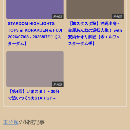
未分類
未分類
STARDOM HIGHLIGHTS
【🌺スタスタ🌺】沖縄出身・
TOP9 in KORAKUEN & FUJI
金屋あんねの逆転人生！ with
2026/07/08 - 2026/07/11【ス
安納サオリ師匠【🌟エルフ×
ターダム】
スターダム🌟】
未分類
【第4回】いまスタ！～30分
で追いつく5★STAR GP～
未分類
の関連記事