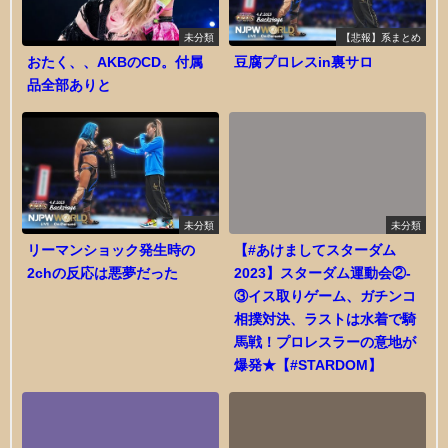
未分類
【悲報】系まとめ
おたく、、AKBのCD。付属
豆腐プロレスin裏サロ
品全部ありと
未分類
未分類
リーマンショック発生時の
【#あけましてスターダム
2chの反応は悪夢だった
2023】スターダム運動会②-
③イス取りゲーム、ガチンコ
相撲対決、ラストは水着で騎
馬戦！プロレスラーの意地が
爆発★【#STARDOM】