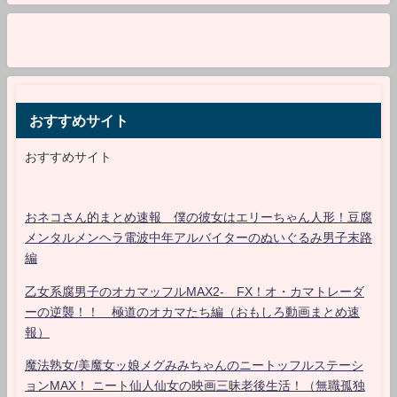
おすすめサイト
おすすめサイト
おネコさん的まとめ速報 僕の彼女はエリーちゃん人形！豆腐
メンタルメンヘラ電波中年アルバイターのぬいぐるみ男子末路
編
乙女系腐男子のオカマッフルMAX2- FX！オ・カマトレーダ
ーの逆襲！！ 極道のオカマたち編（おもしろ動画まとめ速
報）
魔法熟女/美魔女ッ娘メグみみちゃんのニートッフルステーシ
ョンMAX！ ニート仙人仙女の映画三昧老後生活！（無職孤独