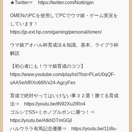
★Twitter☞ https://twitter.com/Nottinjpn
OMENのPCを使用してPCでウマ娘・ゲーム実況を
しています！
https://jp.ext.hp.com/gaming/personal/omen/
ウマ娘アオハル杯育成法＆知識、基本、ライブラ杯
解説
【初心者にも！ウマ娘育成のコツ】
https://www.youtube.com/playlist?list=PLwU0qQF-
sAA5eAfRXn66fVx24-AgcyFes
育成で絶対やってはいけない事３２選！勝てる育成
法⇒ https://youtu.be/tN92Xu2lRn4
ゴルシでSS+ミホノブルボンに勝つ！⇒
https://youtu.be/AtkhDTmGGjI
ハルウララ有馬記念優勝⇒ https://youtu.be/11i8u-