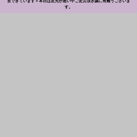
営できています＞本日は足元が悪い中ご足労頂き誠に有難うございま
す。