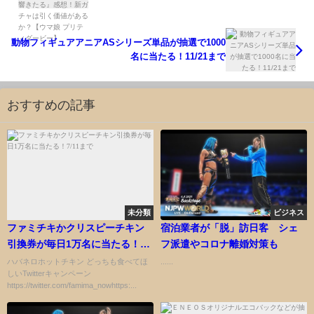
があるか？【ウマ娘 プリティダービー】
動物フィギュアアニアASシリーズ単品が抽選で1000
名に当たる！11/21まで
おすすめの記事
未分類
ビジネス
ファミチキかクリスピーチキン
宿泊業者が「脱」訪日客 シェ
引換券が毎日1万名に当たる！
フ派遣やコロナ離婚対策も
7/11まで
ハバネロホットチキン どっちも食べてほ
......
しいTwitterキャンペーン
https://twitter.com/famima_nowhttps:...