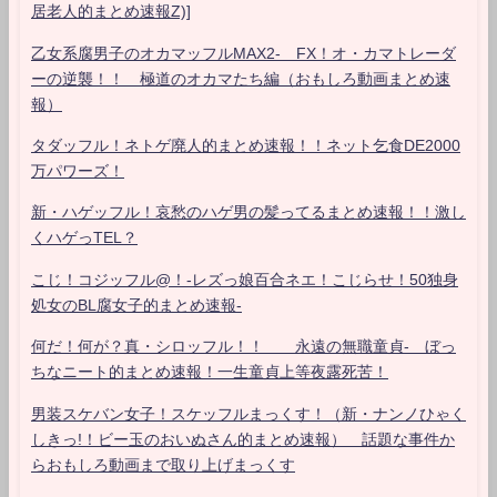
居老人的まとめ速報Z)]
乙女系腐男子のオカマッフルMAX2- FX！オ・カマトレーダ
ーの逆襲！！ 極道のオカマたち編（おもしろ動画まとめ速
報）
タダッフル！ネトゲ廃人的まとめ速報！！ネット乞食DE2000
万パワーズ！
新・ハゲッフル！哀愁のハゲ男の髪ってるまとめ速報！！激し
くハゲっTEL？
こじ！コジッフル@！-レズっ娘百合ネエ！こじらせ！50独身
処女のBL腐女子的まとめ速報-
何だ！何が？真・シロッフル！！ 永遠の無職童貞- ぼっ
ちなニート的まとめ速報！一生童貞上等夜露死苦！
男装スケバン女子！スケッフルまっくす！（新・ナンノひゃく
しきっ!！ビー玉のおいぬさん的まとめ速報） 話題な事件か
らおもしろ動画まで取り上げまっくす