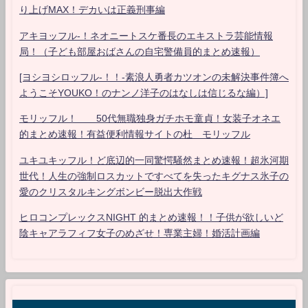
り上げMAX！デカいは正義刑事編
アキヨッフル-！ネオニートスケ番長のエキストラ芸能情報
局！（子ども部屋おばさんの自宅警備員的まとめ速報）
[ヨシヨシロッフル-！！-素浪人勇者カツオンの未解決事件簿へ
ようこそYOUKO！のナンノ洋子のはなしは信じるな編）]
モリッフル！ 50代無職独身ガチホモ童貞！女装子オネエ
的まとめ速報！有益便利情報サイトの杜 モリッフル
ユキユキッフル！ど底辺的一同驚愕騒然まとめ速報！超氷河期
世代！人生の強制ロスカットですべてを失ったキグナス氷子の
愛のクリスタルキングボンビー脱出大作戦
ヒロコンプレックスNIGHT 的まとめ速報！！子供が欲しいど
陰キャアラフィフ女子のめざせ！専業主婦！婚活計画編