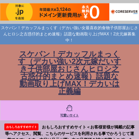
スケバン！デカッフルまっくす（デカい強い女最喜欢的食物子供部屋おじさ
んヒロシ之古惑仔的まとめ速報）話題な動画取り上げMAX！2次元嫁募集
中！
スケバン！デカッフルまっく
す（デカい強い2次元嫁だいす
き子供部屋おじさんヒロシ之
古惑仔的まとめ速報）話題な
動画取り上げMAX！デカいは
正義編
可愛いサイト
おもしろおすすめサイト＜お客様皆様が掲載の記事
おもしろおすすめサイト
等へアクセス、閲覧、こちらのサービスを利用される事でかろうじて運