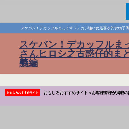
スケバン！デカッフルまっくす（デカい強い女最喜欢的食物子供
スケバン！デカッフルま
さんヒロシ之古惑仔的まと
義編
おもしろおすすめサイト＜お客様皆様が掲載の
おもしろおすすめサイト