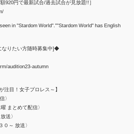
920円で最新試合/過去試合が見放題!!］
m/
e seen in "Stardom World".""Stardom World" has English
になりたい方随時募集中]◆
orm/audition23-autumn
!～世界が注目！女子プロレス～】
配信〉
〈月末水曜 まとめて配信〉
 放送〉
:３０～ 放送〉