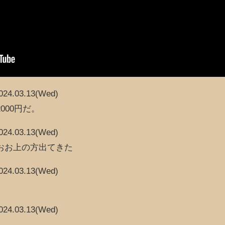
024.03.13(Wed)
000円だ。
024.03.13(Wed)
おお上の方出てきた
024.03.13(Wed)
024.03.13(Wed)