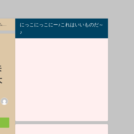
にっこにっこにー♪これはいいものだ～
ムに
♪
指
来
大