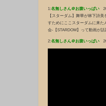
1:
名無しさん＠お腹いっぱい
2
【スターダム】舞華が林下詩美
すためにここスターダムに来たん
会-【STARDOM】って動画が
2:
名無しさん＠お腹いっぱい
2