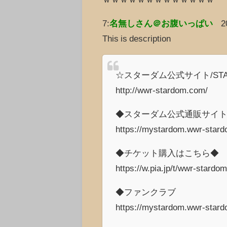
7:
名無しさん＠お腹いっぱい
2
This is description
☆スターダム公式サイト/STARDOM
http://wwr-stardom.com/
◆スターダム公式通販サイト/STA
https://mystardom.wwr-star
◆チケット購入はこちら◆
https://w.pia.jp/t/wwr-stardom
◆ファンクラブ
https://mystardom.wwr-star