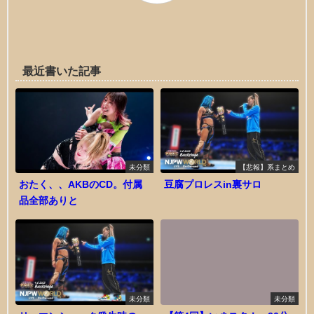
最近書いた記事
未分類
【悲報】系まとめ
おたく、、AKBのCD。付属
豆腐プロレスin裏サロ
品全部ありと
未分類
未分類