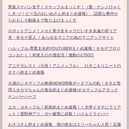
男装スケバン女子！スケッフルまっくす！（新・ナンノひゃく
しきっ!！ビー玉のおいぬさん的まとめ速報） 話題な事件か
らおもしろ動画まで取り上げまっくす
ロボットアニメ！メカと美少女キャラだいすき永遠の非リア
充・非モテ星人 ！あらゆるマニアの為のマニアックサイト
ハルッフル-専業主夫的YOUTUBERまとめ速報！キモデブロリ
コンおたく！初老人の介護生活！激動の1750日
アニゲタレスト（元祖！アニメッフル） ひきこもりニートの
オナベ的まとめ速報
火浦のシネマッフル映画NEWS情報ポータブルの杜！オネエ管
理人オカマちゃんの鬼女的まとめ速報!オカマッフルアタック
ナンバーハーフ
ユカ・ヨネッフル！初老的まとめ速報！！大帝イタチにラリア
ット！害獣神アリ・ガー被害に必殺！パイルドライバー
おネコさん的まとめ速報 僕の彼女はエリーちゃん人形！豆腐