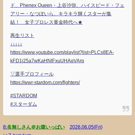
ド、Phenex Queen・上谷沙弥、ハイスピード・フェ
アリー・なつぽいら、キラキラ輝くスターが集
結！ 女子プロレス黄金時代へ★
再生リスト
↓↓↓↓↓
https://www.youtube.com/playlist?list=PLCs8EA-
kFD1j25a7wKaHNIFxuUHAqVArp
▽選手プロフィール
https://wwr-stardom.com/fighters/
#STARDOM
#スターダム
8:
名無しさん＠お腹いっぱい
2026.06.05(Fri)