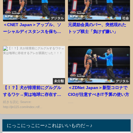
デジタル
社会
＜CNET Japan＞アップル、ソ
元奨励会員のバー、突然現れた
ーシャルディスタンスを保ちつ
トップ棋士「負けず嫌い」
つ友達と一緒に自撮りする技術--
......
......
特許を取得
未分類
デジタル
【！？】犬が排泄前にグルグル
＜ZDNet Japan＞新型コロナで
するワケ→実は地球に存在する
CIOが注意すべきIT予算の使い方
アレが原因だった！！！
続きを読む Source:
......
http://jin115.com/index.rdf...
にっこにっこにー♪これはいいものだ～♪