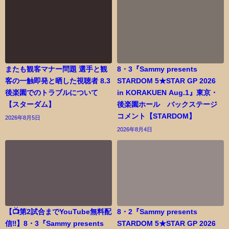
またも観客マナー問題 選手と観
8・3『Sammy presents
客の一触即発と晒した視聴者 8.3
STARDOM 5★STAR GP 2026
後楽園でのトラブルについて
in KORAKUEN Aug.1』東京・
【スターダム】
後楽園ホール バックステージ
コメント【STARDOM】
2026年8月5日
2026年8月4日
【📺第2試合までYouTube無料配
8・2『Sammy presents
信‼️】8・3『Sammy presents
STARDOM 5★STAR GP 2026