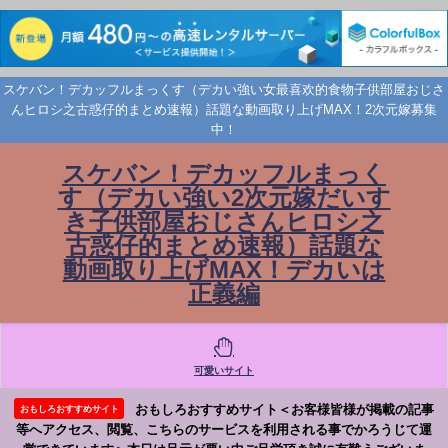
スケバン！デカッフルまっくす（デカい強い女最喜欢的食物子供部屋おじさ
んヒロシ之古惑仔的まとめ速報）話題な動画取り上げMAX！2次元嫁募集
中！
スケバン！デカッフルまっく
す（デカい強い2次元嫁だいす
き子供部屋おじさんヒロシ之
古惑仔的まとめ速報）話題な
動画取り上げMAX！デカいは
正義編
可愛いサイト
おもしろおすすめサイト＜お客様皆様が掲載の記事
おもしろおすすめサイト
等へアクセス、閲覧、こちらのサービスを利用される事でかろうじて運