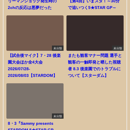
リーマンショック発生時の
【第4回】いまスタ！～30分
2chの反応は悪夢だった
で追いつく5★STAR GP～
未分類
未分類
【試合後マイク】7・28 後楽
またも観客マナー問題 選手と
園大会ほか全4大会
観客の一触即発と晒した視聴
2026/07/28-
者 8.3 後楽園でのトラブルに
2026/08/03【STARDOM】
ついて【スターダム】
未分類
8・3『Sammy presents
STARDOM 5★STAR GP