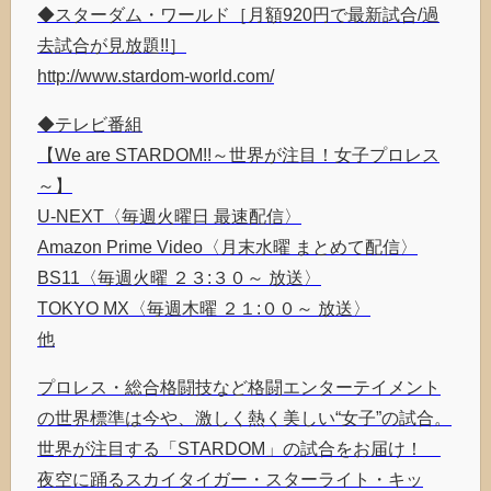
◆スターダム・ワールド［月額920円で最新試合/過
去試合が見放題!!］
http://www.stardom-world.com/
◆テレビ番組
【We are STARDOM!!～世界が注目！女子プロレス
～】
U-NEXT〈毎週火曜日 最速配信〉
Amazon Prime Video〈月末水曜 まとめて配信〉
BS11〈毎週火曜 ２３:３０～ 放送〉
TOKYO MX〈毎週木曜 ２１:００～ 放送〉
他
プロレス・総合格闘技など格闘エンターテイメント
の世界標準は今や、激しく熱く美しい“女子”の試合。
世界が注目する「STARDOM」の試合をお届け！
夜空に踊るスカイタイガー・スターライト・キッ