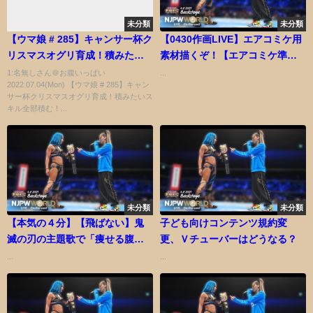
未分類
未分類
【ウマ娘 # 285】キャンサー杯ク
【0430作画LIVE】エアコミケ用
リスマスオグリ育成！積みたい
素材描くぞ！【エアコミケ準
スキル全部積む！ノンストップ
備】
1:名無しさん＠お腹いっぱい
...
2022.07.04(Mon) 【ウマ娘 # 285】キャン
ガール／アガッてきた／キラー
サー杯クリスマスオグリ育成！積みたいス
チューン【蘇芳またたび／
キル全部積む！...
Vtuber】
未分類
未分類
【本気の４分】【飛ばない】鬼
子ども向けコンテンツ規約変
滅の刃の主題歌で「痩せる腹筋
更、Ｖチューバーはどうなる？
ダンス」を踊れぇえええ！！#家
...
...
で一緒にやってみよう