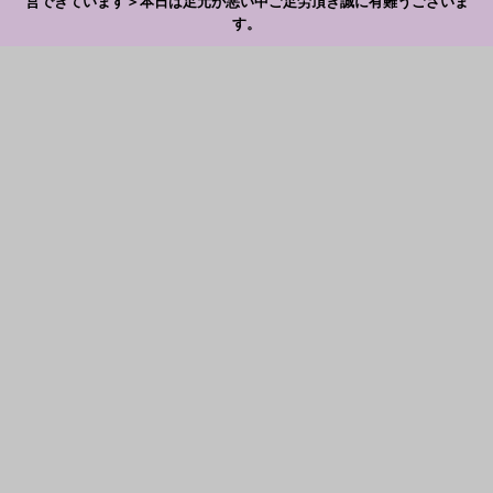
営できています＞本日は足元が悪い中ご足労頂き誠に有難うございま
す。