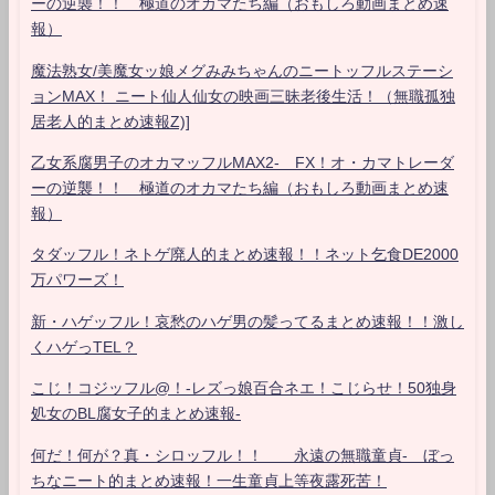
ーの逆襲！！ 極道のオカマたち編（おもしろ動画まとめ速
報）
魔法熟女/美魔女ッ娘メグみみちゃんのニートッフルステーシ
ョンMAX！ ニート仙人仙女の映画三昧老後生活！（無職孤独
居老人的まとめ速報Z)]
乙女系腐男子のオカマッフルMAX2- FX！オ・カマトレーダ
ーの逆襲！！ 極道のオカマたち編（おもしろ動画まとめ速
報）
タダッフル！ネトゲ廃人的まとめ速報！！ネット乞食DE2000
万パワーズ！
新・ハゲッフル！哀愁のハゲ男の髪ってるまとめ速報！！激し
くハゲっTEL？
こじ！コジッフル@！-レズっ娘百合ネエ！こじらせ！50独身
処女のBL腐女子的まとめ速報-
何だ！何が？真・シロッフル！！ 永遠の無職童貞- ぼっ
ちなニート的まとめ速報！一生童貞上等夜露死苦！