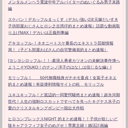
メンタルメンヘラ電波中年アルバイターのぬいぐるみ男子末路
編
スケバン！デカッフルまっくす（デカい強い2次元嫁だいすき
子供部屋おじさんヒロシ之古惑仔的まとめ速報）話題な動画取
り上げMAX！デカいは正義刑事編
アキヨッフル-！ネオニートスケ番長のエキストラ芸能情報
局！（子ども部屋おばさんの自宅警備員的まとめ速報）
[ヨシヨシロッフル-！！-素浪人勇者カツオンの未解決事件簿へ
ようこそYOUKO！のナンノ洋子のはなしは信じるな編）]
モリッフル！ 50代無職独身ガチホモ童貞！女装子オネエ
的まとめ速報！有益便利情報サイトの杜 モリッフル
ユキユキッフル！ど底辺的一同驚愕騒然まとめ速報！超氷河期
世代！人生の強制ロスカットですべてを失ったキグナス氷子の
愛のクリスタルキングボンビー脱出大作戦
ヒロコンプレックスNIGHT 的まとめ速報！！子供が欲しいど
陰キャアラフィフ女子のめざせ！専業主婦！婚活計画編