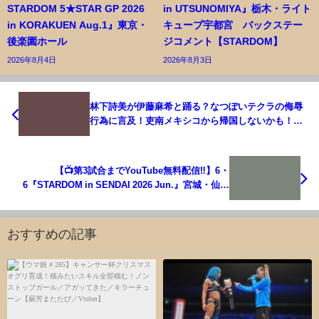
STARDOM 5★STAR GP 2026
in UTSUNOMIYA』栃木・ライト
in KORAKUEN Aug.1』東京・
キューブ宇都宮 バックステー
後楽園ホール
ジコメント【STARDOM】
2026年8月4日
2026年8月3日
林下詩美が伊藤麻希と踊る？なつぽいテクラの侮辱
行為に言及！吏南メキシコから帰国しないかも！林
下詩美のH.A.T.E.への思い！スターダム STARDOM
【📺第3試合までYouTube無料配信‼️】6・
6『STARDOM in SENDAI 2026 Jun.』宮城・仙台
PIT
おすすめの記事