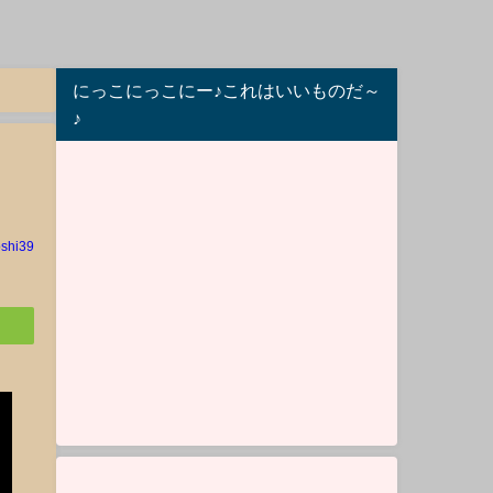
にっこにっこにー♪これはいいものだ～
♪
oshi39