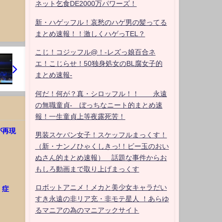
ネット乞食DE2000万パワーズ！
新・ハゲッフル！哀愁のハゲ男の髪ってる
まとめ速報！！激しくハゲっTEL？
こじ！コジッフル@！-レズっ娘百合ネ
エ！こじらせ！50独身処女のBL腐女子的
まとめ速報-
何だ！何が？真・シロッフル！！ 永遠
の無職童貞- ぼっちなニート的まとめ速
報！一生童貞上等夜露死苦！
が再現
男装スケバン女子！スケッフルまっくす！
（新・ナンノひゃくしきっ!！ビー玉のおい
ぬさん的まとめ速報） 話題な事件からお
もしろ動画まで取り上げまっくす
ロボットアニメ！メカと美少女キャラだい
」症
すき永遠の非リア充・非モテ星人 ！あらゆ
るマニアの為のマニアックサイト