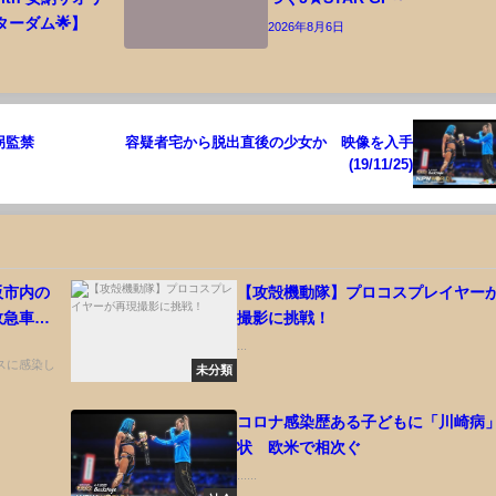
ターダム🌟】
2026年8月6日
拐監禁
容疑者宅から脱出直後の少女か 映像を入手
(19/11/25)
阪市内の
【攻殻機動隊】プロコスプレイヤー
救急車内
撮影に挑戦！
、関係者
...
イルスに感染し
未分類
コロナ感染歴ある子どもに「川崎病
状 欧米で相次ぐ
......