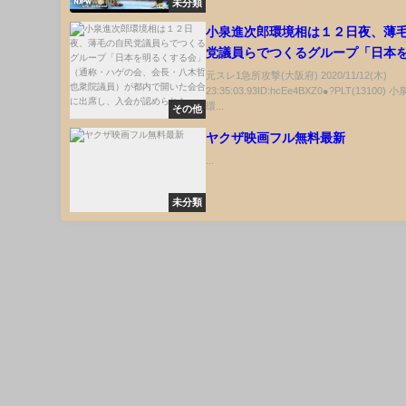
未分類
小泉進次郎環境相は１２日夜、薄
党議員らでつくるグループ「日本
する会」（通称・ハゲの会、会長
元スレ1急所攻撃(大阪府) 2020/11/12(木)
23:35:03.93ID:hcEe4BXZ0●?PLT(13100)
也衆院議員）が都内で開いた会合
環...
その他
し、入会が認められた
ヤクザ映画フル無料最新
...
未分類