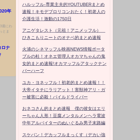
ハルッフル-専業主夫的YOUTUBERまとめ
20年
速報！キモデブロリコンおたく！初老人の
介護生活！激動の1750日
3週にわ
アニゲタレスト（元祖！アニメッフル）
っとま
ひきこもりニートのオナベ的まとめ速報
コロナ
火浦のシネマッフル映画NEWS情報ポータ
け
ブルの杜！オネエ管理人オカマちゃんの鬼
女的まとめ速報!オカマッフルアタックナン
バーハーフ
ユカ・ヨネッフル！初老的まとめ速報！！
大帝イタチにラリアット！害獣神アリ・ガ
ー被害に必殺！パイルドライバー
おネコさん的まとめ速報 僕の彼女はエリ
ーちゃん人形！豆腐メンタルメンヘラ電波
中年アルバイターのぬいぐるみ男子末路編
スケバン！デカッフルまっくす（デカい強