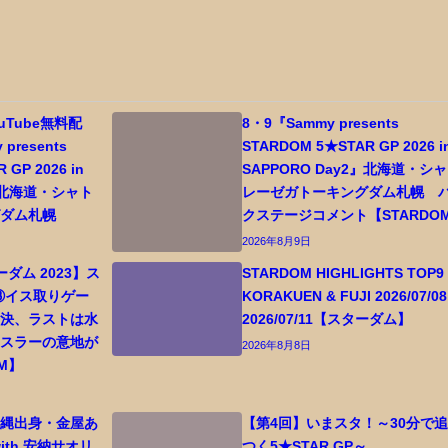
uTube無料配
8・9『Sammy presents
presents
STARDOM 5★STAR GP 2026 i
 GP 2026 in
SAPPORO Day2』北海道・シ
2』北海道・シャト
レーゼガトーキングダム札幌 
グダム札幌
クステージコメント【STARDO
2026年8月9日
ダム 2023】ス
STARDOM HIGHLIGHTS TOP9 
③イス取りゲー
KORAKUEN & FUJI 2026/07/08 
対決、ラストは水
2026/07/11【スターダム】
レスラーの意地が
2026年8月8日
M】
沖縄出身・金屋あ
【第4回】いまスタ！～30分で
ith 安納サオリ
つく5★STAR GP～