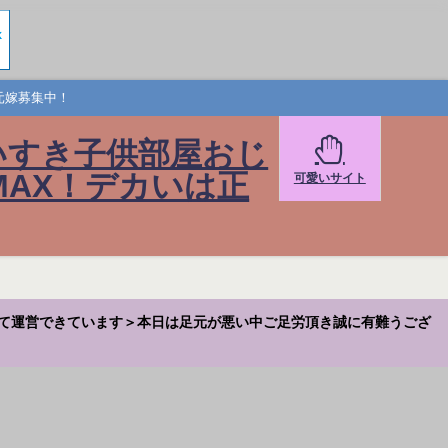
元嫁募集中！
いすき子供部屋おじ
AX！デカいは正
可愛いサイト
て運営できています＞本日は足元が悪い中ご足労頂き誠に有難うござ