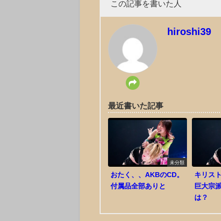
この記事を書いた人
hiroshi39
最近書いた記事
未分類
おたく、、AKBのCD。
キリスト
付属品全部ありと
巨大宗
は？