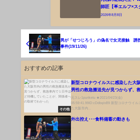
師匠【🌟エルフ×ス
2026年8月8日
男が「せつじろう」の偽名で女児接触 誘
事件(19/11/26)
おすすめの記事
新型コロナウイルスに感染した大
男性の救急搬送先が見つからず、
で１日半ほど待機していたことが
元スレ1puriketu ★2021/04/23(金)
05:59:41.99ID:cDdbq/oB9 新型コロナウ
への取材でわかった
た大阪市内...
その他
外出控え･･･食料備蓄の動きも
...