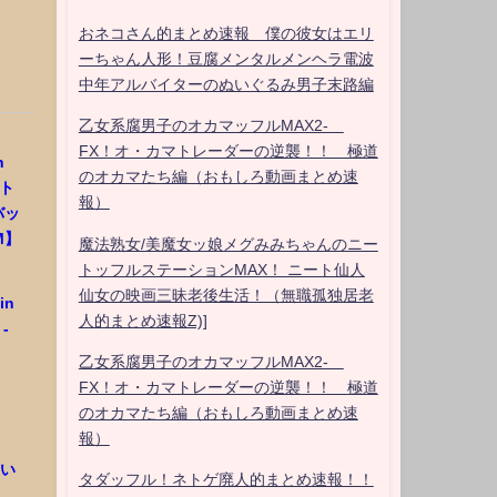
おネコさん的まとめ速報 僕の彼女はエリ
ーちゃん人形！豆腐メンタルメンヘラ電波
中年アルバイターのぬいぐるみ男子末路編
乙女系腐男子のオカマッフルMAX2-
FX！オ・カマトレーダーの逆襲！！ 極道
n
のオカマたち編（おもしろ動画まとめ速
ャト
報）
バッ
M】
魔法熟女/美魔女ッ娘メグみみちゃんのニー
トッフルステーションMAX！ ニート仙人
仙女の映画三昧老後生活！（無職孤独居老
in
人的まとめ速報Z)]
-
乙女系腐男子のオカマッフルMAX2-
FX！オ・カマトレーダーの逆襲！！ 極道
のオカマたち編（おもしろ動画まとめ速
報）
追い
タダッフル！ネトゲ廃人的まとめ速報！！