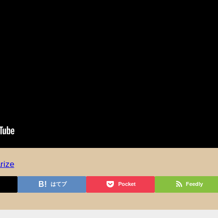
rize
はてブ
Pocket
Feedly