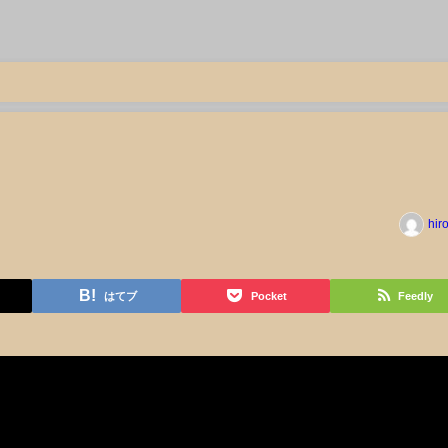
hir
はてブ
Pocket
Feedly