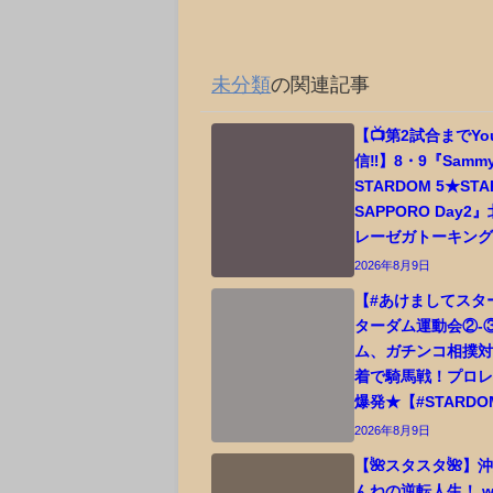
未分類
の関連記事
【📺第2試合までYo
信‼️】8・9『Sammy 
STARDOM 5★STAR
SAPPORO Day
レーゼガトーキン
2026年8月9日
【#あけましてスター
ターダム運動会②-
ム、ガチンコ相撲
着で騎馬戦！プロ
爆発★【#STARDO
2026年8月9日
【🌺スタスタ🌺】
んねの逆転人生！ w