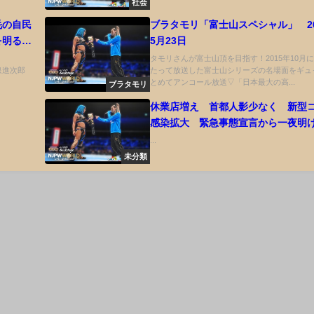
社会
毛の自民
ブラタモリ「富士山スペシャル」 20
を明るく
5月23日
・八木哲
タモリさんが富士山頂を目指す！2015年10月に
 小泉進次郎
たって放送した富士山シリーズの名場面をギュ
に出席
とめてアンコール放送▽「日本最大の高...
ブラタモリ
休業店増え 首都人影少なく 新型
感染拡大 緊急事態宣言から一夜明
...
未分類