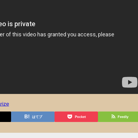
rize
はてブ
Pocket
Feedly