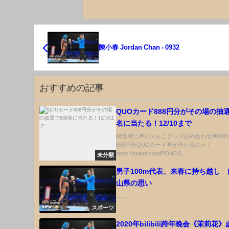
陳小春 Jordan Chan - 0932
おすすめの記事
QUOカード888円分がその場の抽選
名に当たる！12/10まで
88名様に🌟にゃんこグッズ詰め合わせ🌟888
888円分QUOカード🌟が当たるにゃ！
https://twitter.com/PONOS...
未分類
男子100m代表、来春に持ち越し
山県の思い
......
スポーツ
2020年bilibili跨年晚会《茉莉花