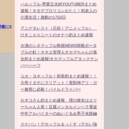
ハルッフル-専業主夫的YOUTUBERまとめ
速報！キモデブロリコンおたく！初老人の
介護生活！激動の1750日
策に3
アニゲタレスト（元祖！アニメッフル）
ひきこもりニートのオナベ的まとめ速報
火浦のシネマッフル映画NEWS情報ポータ
ブルの杜！オネエ管理人オカマちゃんの鬼
女的まとめ速報!オカマッフルアタックナン
バーハーフ
ユカ・ヨネッフル！初老的まとめ速報！！
大帝イタチにラリアット！害獣神アリ・ガ
ー被害に必殺！パイルドライバー
おネコさん的まとめ速報 僕の彼女はエリ
ーちゃん人形！豆腐メンタルメンヘラ電波
中年アルバイターのぬいぐるみ男子末路編
スケバン！デカッフルまっくす（デカい強