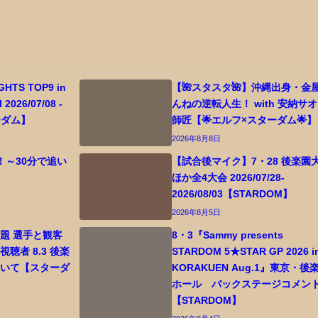
GHTS TOP9 in
【🌺スタスタ🌺】沖縄出身・金
2026/07/08 -
んねの逆転人生！ with 安納サ
ターダム】
師匠【🌟エルフ×スターダム🌟】
2026年8月8日
！～30分で追い
【試合後マイク】7・28 後楽園
ほか全4大会 2026/07/28-
2026/08/03【STARDOM】
2026年8月5日
題 選手と観客
8・3『Sammy presents
聴者 8.3 後楽
STARDOM 5★STAR GP 2026 i
ついて【スターダ
KORAKUEN Aug.1』東京・後
ホール バックステージコメン
【STARDOM】