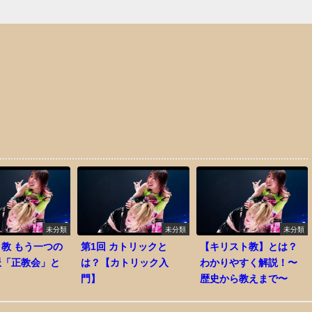
未分類
未分類
未分類
教 もう一つの
第1回 カトリックと
【キリスト教】とは？
派「正教会」と
は？【カトリック入
わかりやすく解説！〜
門】
歴史から教えまで〜