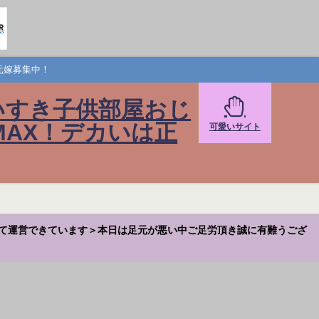
元嫁募集中！
いすき子供部屋おじ
AX！デカいは正
可愛いサイト
て運営できています＞本日は足元が悪い中ご足労頂き誠に有難うござ