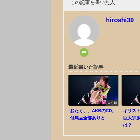
この記事を書いた人
hiroshi39
最近書いた記事
未分類
おたく、、AKBのCD。
キリスト
付属品全部ありと
巨大宗
は？