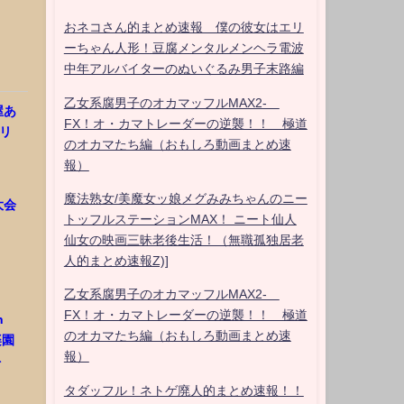
おネコさん的まとめ速報 僕の彼女はエリ
ーちゃん人形！豆腐メンタルメンヘラ電波
中年アルバイターのぬいぐるみ男子末路編
乙女系腐男子のオカマッフルMAX2-
屋あ
FX！オ・カマトレーダーの逆襲！！ 極道
オリ
のオカマたち編（おもしろ動画まとめ速
報）
魔法熟女/美魔女ッ娘メグみみちゃんのニー
大会
トッフルステーションMAX！ ニート仙人
仙女の映画三昧老後生活！（無職孤独居老
人的まとめ速報Z)]
乙女系腐男子のオカマッフルMAX2-
FX！オ・カマトレーダーの逆襲！！ 極道
n
のオカマたち編（おもしろ動画まとめ速
楽園
報）
ト
タダッフル！ネトゲ廃人的まとめ速報！！