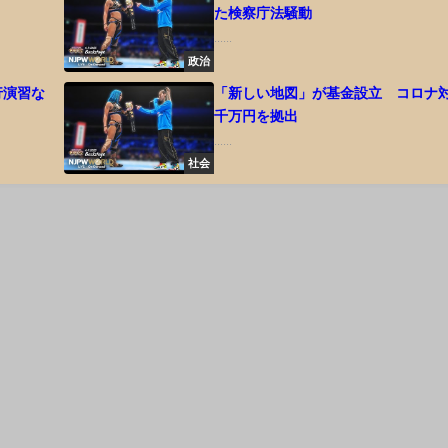
た検察庁法騒動
......
政治
行演習な
「新しい地図」が基金設立 コロナ対
千万円を拠出
......
社会