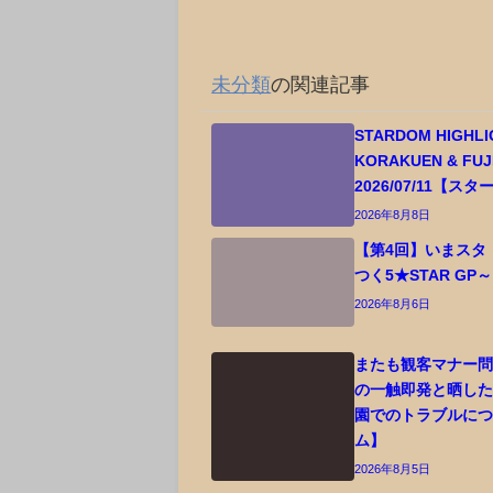
未分類
の関連記事
STARDOM HIGHLI
KORAKUEN & FUJI 
2026/07/11【ス
2026年8月8日
【第4回】いまスタ
つく5★STAR GP～
2026年8月6日
またも観客マナー問
の一触即発と晒した視
園でのトラブルに
ム】
2026年8月5日