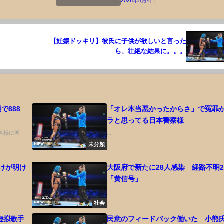
2026年8月4日
【妊娠ドッキリ】彼氏に子供が欲しいと言った
ら、壮絶な結果に。。。
で888
「オレ本当悪かったからさ」で冤罪
ラと思ってる日本警察様
名様に🌟
...
未分類
 けが明け
大阪府で新たに28人感染 経路不明2
「黄信号」
......
社会
》虚拟歌手
民意のフィードバック働いた 小熊