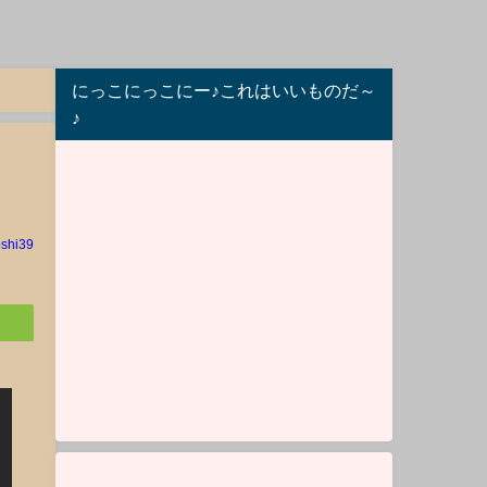
にっこにっこにー♪これはいいものだ～
♪
oshi39