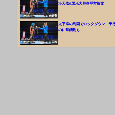
洛天依&国乐大师多琴方锦龙
...
未分類
太平洋の島国でロックダウン 予
のに禁錮刑も
......
国際