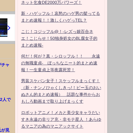
ネット乞食DE2000万パワーズ！
新・ハゲッフル！哀愁のハゲ男の髪ってる
まとめ速報！！激しくハゲっTEL？
こじ！コジッフル@！-レズっ娘百合ネ
エ！こじらせ！50独身処女のBL腐女子的
まとめ速報-
何だ！何が？真・シロッフル！！ 永遠
の無職童貞- ぼっちなニート的まとめ速
がチャ
報！一生童貞上等夜露死苦！
男装スケバン女子！スケッフルまっくす！
（新・ナンノひゃくしきっ!！ビー玉のおい
ぬさん的まとめ速報） 話題な事件からお
2人で
もしろ動画まで取り上げまっくす
ロボットアニメ！メカと美少女キャラだい
すき永遠の非リア充・非モテ星人 ！あらゆ
るマニアの為のマニアックサイト
氏が見