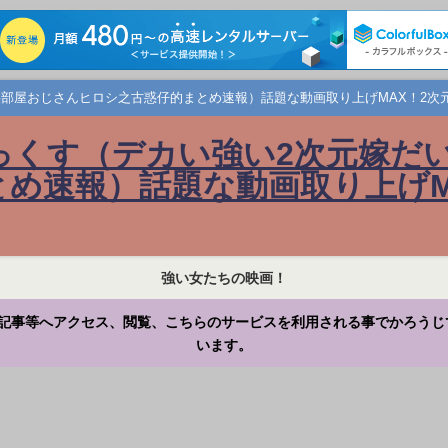
部屋おじさんヒロシ之古惑仔的まとめ速報）話題な動画取り上げMAX！2次
っくす（デカい強い2次元嫁だ
め速報）話題な動画取り上げM
強い女たちの映画！
記事等へアクセス、閲覧、こちらのサービスを利用される事でかろうじ
います。