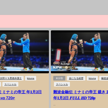
銀次郎ＶＳ悪徳弁護士
kizuna
未分類
金になる経歴
kizuna
極道
スペシャル
スペシャル
ミナミの帝王 年𝟏月𝟐日
難波金融伝 ミナミの帝王 裁き 𝟐𝟎
ʟ ʜᴅ 720ᴘ
年𝟏月𝟐日 𝑭𝑼𝑳𝑳 𝑯𝑫 𝟕𝟐𝟎𝒑
...