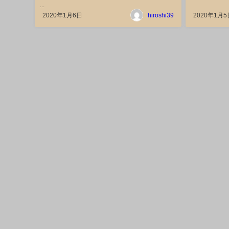
...
2020年1月6日
hiroshi39
2020年1月5